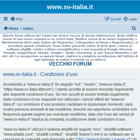
www.sv-italia.it
FAQ
Iscriviti
Login
C
Home
Indice
Questo forum utilizza dei Cookie per tenere traccia di alcune informazioni. Quali notifica
e
visiva di una nuova risposta in un vostro topic, Notifica visiva di un nuovo argomento, e
Mantenimento dello stato Online del Registrato. Collegandosi al forum o Registrandosi, si
r
accettano queste condizioni. Sono inoltre presenti cookie di terze parti, esterni al
software phpBB, relativi a (titolo esemplificativo e non esaustivo) Google Adsense,
c
Youtube, ImageShack, Histats, Google+, Twitter, Facebook, (e altri Social Network), e ad
altri siti. La navigazione su questo forum, implica la completa accettazione dell’utilizzo di
a
ogni tipologia di cookie esistente su sv-italia.it.
VECCHIO FORUM
www.sv-italia.it - Condizioni d’uso
Accedendo a “www.sv-italia.it” (in seguito “noi”, “nostro”, “www.sv-italia.it”,
“https://www.sv-italia.it/forum”), l’utente accetta di essere vincolato legalmente
alle seguenti condizioni d’uso. Se non accetti di essere limitato legalmente
dalle condizioni d’uso seguenti non utilizzare i servizi offerti da “www.sv-
italia.it”. Le condizioni d’uso possono cambiare in qualunque momento, sarà
nostra premura avvisarti di tali modifiche, benché sia opportuno controllare con
frequenza queste pagine per eventuali modifiche, dato che l’uso dei servizi di
“www.sv-italia.it” implica la completa accettazione delle condizioni d’uso.
“www.sv-italia.it” utilizza il sistema phpBB (in seguito “loro”, “phpBB software”,
“www.phpbb.com”, “phpBB Limited”, “phpBB Teams”) che è un software per la
creazione di comunità web rilasciata sotto “
GNU General Public License v2
” (in