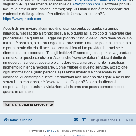
seguito “GPL”) liberamente scaricabile da
www.phpbb.com
. Il software phpBB
facilita le aree di discussione internet; phpBB Limited non è responsabile dei
contenuti e della gestione. Per ulteriori informazioni su phpBB:
https://www.phpbb.com
.
Accetti di non inviare alcun tipo di offesa, oscenità, volgarità, calunnia,
minaccia, messaggio a sfondo sessuale, o qualsiasi altro tipo di materiale che
può violare una qualsiasi Legge del proprio Stato, o dello Stato dove “www.sv-
italia.it” è ospitato, o di una Legge internazionale. Fare ciò porta all’immediato
e permanente divieto di accesso, con notifica al tuo provider Internet se è
ritenuto da noi opportuno. Tutti gli indirizzi IP sono registrati per salvaguardare
e rinforzare queste condizioni. Accetti che “www.sv-italia.it” abbia il diritto di
rimuovere, riscrivere, spostare o chiudere qualsiasi argomento in qualsiasi
momento lo ritenga necessario. Come fruitore di questo servizio, accetti che
ogni informazione (dato personale) tu abbia inviato sia conservata in un
database. Al contempo queste informazioni non saranno divulgate a nessuno
senza il tuo consenso, né “www.sv-italia.it” o phpBB sono da ritenersi
responsabili per qualsiasi violazione al sistema che possa compromettere
queste informazioni.
Torna alla pagina precedente
Home
Indice
Tutti gli orari sono
UTC+02:00
Powered by
phpBB
® Forum Software © phpBB Limited