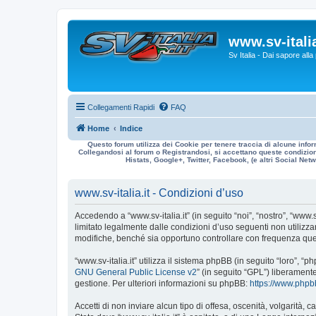
www.sv-italia
Sv Italia - Dai sapore all
Collegamenti Rapidi
FAQ
Home
Indice
Questo forum utilizza dei Cookie per tenere traccia di alcune infor
Collegandosi al forum o Registrandosi, si accettano queste condizioni
Histats, Google+, Twitter, Facebook, (e altri Social Netwo
www.sv-italia.it - Condizioni d’uso
Accedendo a “www.sv-italia.it” (in seguito “noi”, “nostro”, “www.s
limitato legalmente dalle condizioni d’uso seguenti non utilizza
modifiche, benché sia opportuno controllare con frequenza quest
“www.sv-italia.it” utilizza il sistema phpBB (in seguito “loro”
GNU General Public License v2
” (in seguito “GPL”) liberament
gestione. Per ulteriori informazioni su phpBB:
https://www.php
Accetti di non inviare alcun tipo di offesa, oscenità, volgarità,