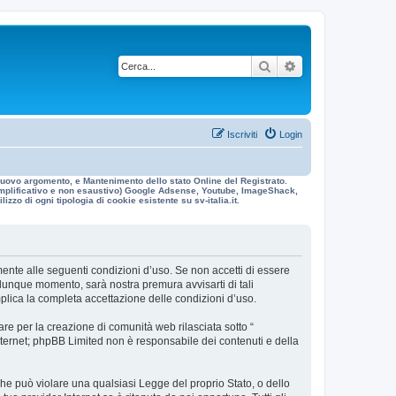
Cerca
Ricerca avanzata
Iscriviti
Login
n nuovo argomento, e Mantenimento dello stato Online del Registrato.
 esemplificativo e non esaustivo) Google Adsense, Youtube, ImageShack,
izzo di ogni tipologia di cookie esistente su sv-italia.it.
galmente alle seguenti condizioni d’uso. Se non accetti di essere
ualunque momento, sarà nostra premura avvisarti di tali
mplica la completa accettazione delle condizioni d’uso.
re per la creazione di comunità web rilasciata sotto “
 internet; phpBB Limited non è responsabile dei contenuti e della
 che può violare una qualsiasi Legge del proprio Stato, o dello