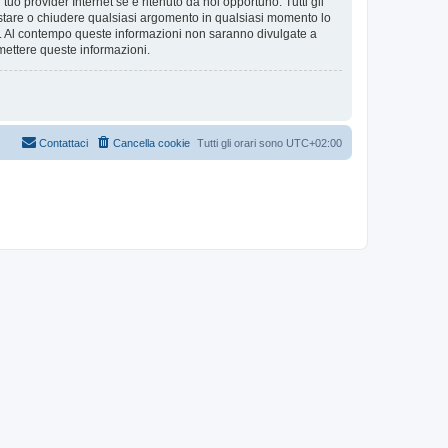
tuo provider Internet se è ritenuto da noi opportuno. Tutti gli
 spostare o chiudere qualsiasi argomento in qualsiasi momento lo
se. Al contempo queste informazioni non saranno divulgate a
mettere queste informazioni.
Contattaci
Cancella cookie
Tutti gli orari sono
UTC+02:00