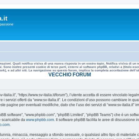
.it
a passione
mazioni. Quali notifica visiva di una nuova risposta in un vostro topic, Notifica visiva di u
. Sono inoltre presenti cookie di terze parti, esterni al software phpBB, relativi a (titolo
rk), e ad altri siti. La navigazione su questo forum, implica la completa accettazione dell’util
VECCHIO FORUM
v-italia.it”, “https://www.sv-italia.it/forum”), l’utente accetta di essere vincolato le
re i servizi offerti da “www.sv-italia.it”. Le condizioni d’uso possono cambiare in q
e pagine per eventuali modifiche, dato che l’uso dei servizi di “www.sv-italia.it” i
, “phpBB software”, “www.phpbb.com”, “phpBB Limited”, “phpBB Teams”) che è un softwa
e scaricabile da
www.phpbb.com
. Il software phpBB facilita le aree di discussione
bb.com
.
 calunnia, minaccia, messaggio a sfondo sessuale, o qualsiasi altro tipo di materiale