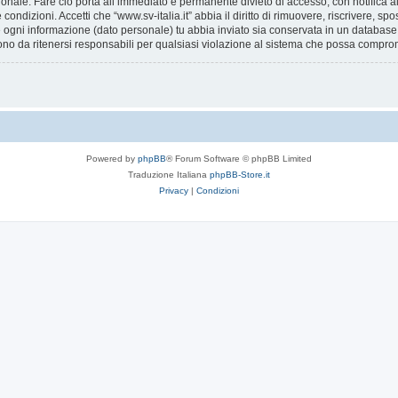
ionale. Fare ciò porta all’immediato e permanente divieto di accesso, con notifica al 
e condizioni. Accetti che “www.sv-italia.it” abbia il diritto di rimuovere, riscrivere,
he ogni informazione (dato personale) tu abbia inviato sia conservata in un databa
ono da ritenersi responsabili per qualsiasi violazione al sistema che possa compro
Powered by
phpBB
® Forum Software © phpBB Limited
Traduzione Italiana
phpBB-Store.it
Privacy
|
Condizioni