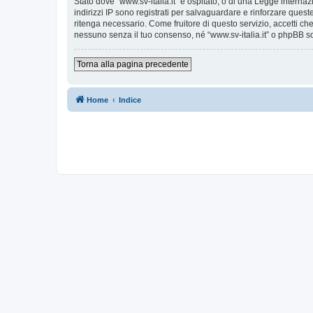
Stato dove “www.sv-italia.it” è ospitato, o di una Legge internaz
indirizzi IP sono registrati per salvaguardare e rinforzare quest
ritenga necessario. Come fruitore di questo servizio, accetti c
nessuno senza il tuo consenso, né “www.sv-italia.it” o phpBB s
Torna alla pagina precedente
Home
Indice