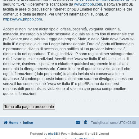
seguito “GPL”) liberamente scaricabile da
www.phpbb.com
. Il software phpBB
facilita le aree di discussione internet; phpBB Limited non è responsabile dei
contenuti e della gestione. Per ulteriori informazioni su phpBB:
https://www.phpbb.com
.
Accetti di non inviare alcun tipo di offesa, oscenità, volgarità, calunnia,
minaccia, messaggio a sfondo sessuale, o qualsiasi altro tipo di materiale che
può violare una qualsiasi Legge del proprio Stato, o dello Stato dove “www.sv-
italia.it” è ospitato, o di una Legge internazionale. Fare ciò porta all’immediato
e permanente divieto di accesso, con notifica al tuo provider Internet se è
ritenuto da noi opportuno. Tutti gli indirizzi IP sono registrati per salvaguardare
e rinforzare queste condizioni. Accetti che “www.sv-italia.it” abbia il diritto di
rimuovere, riscrivere, spostare o chiudere qualsiasi argomento in qualsiasi
momento lo ritenga necessario. Come fruitore di questo servizio, accetti che
ogni informazione (dato personale) tu abbia inviato sia conservata in un
database. Al contempo queste informazioni non saranno divulgate a nessuno
senza il tuo consenso, né “www.sv-italia.it” o phpBB sono da ritenersi
responsabili per qualsiasi violazione al sistema che possa compromettere
queste informazioni.
Torna alla pagina precedente
Home
Indice
Tutti gli orari sono
UTC+02:00
Powered by
phpBB
® Forum Software © phpBB Limited