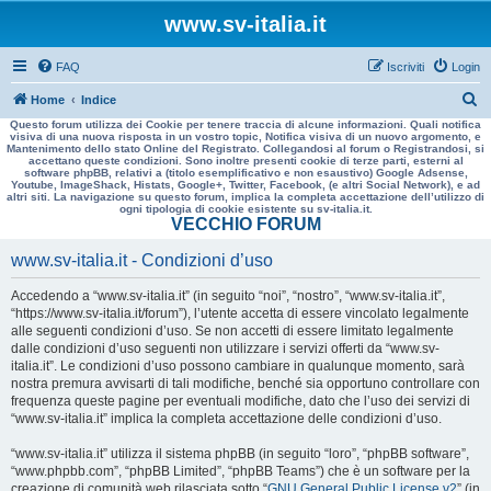
www.sv-italia.it
FAQ
Iscriviti
Login
C
Home
Indice
Questo forum utilizza dei Cookie per tenere traccia di alcune informazioni. Quali notifica
e
visiva di una nuova risposta in un vostro topic, Notifica visiva di un nuovo argomento, e
Mantenimento dello stato Online del Registrato. Collegandosi al forum o Registrandosi, si
r
accettano queste condizioni. Sono inoltre presenti cookie di terze parti, esterni al
software phpBB, relativi a (titolo esemplificativo e non esaustivo) Google Adsense,
c
Youtube, ImageShack, Histats, Google+, Twitter, Facebook, (e altri Social Network), e ad
altri siti. La navigazione su questo forum, implica la completa accettazione dell’utilizzo di
a
ogni tipologia di cookie esistente su sv-italia.it.
VECCHIO FORUM
www.sv-italia.it - Condizioni d’uso
Accedendo a “www.sv-italia.it” (in seguito “noi”, “nostro”, “www.sv-italia.it”,
“https://www.sv-italia.it/forum”), l’utente accetta di essere vincolato legalmente
alle seguenti condizioni d’uso. Se non accetti di essere limitato legalmente
dalle condizioni d’uso seguenti non utilizzare i servizi offerti da “www.sv-
italia.it”. Le condizioni d’uso possono cambiare in qualunque momento, sarà
nostra premura avvisarti di tali modifiche, benché sia opportuno controllare con
frequenza queste pagine per eventuali modifiche, dato che l’uso dei servizi di
“www.sv-italia.it” implica la completa accettazione delle condizioni d’uso.
“www.sv-italia.it” utilizza il sistema phpBB (in seguito “loro”, “phpBB software”,
“www.phpbb.com”, “phpBB Limited”, “phpBB Teams”) che è un software per la
creazione di comunità web rilasciata sotto “
GNU General Public License v2
” (in