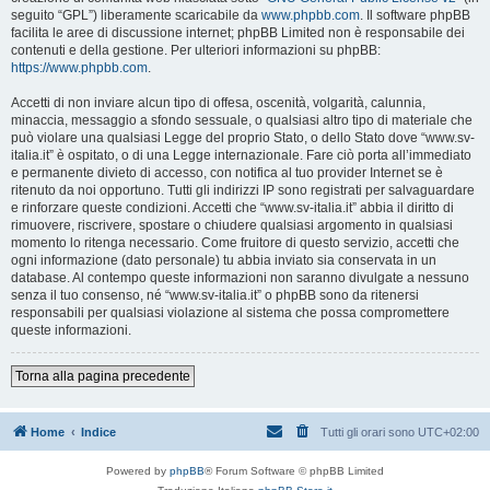
seguito “GPL”) liberamente scaricabile da
www.phpbb.com
. Il software phpBB
facilita le aree di discussione internet; phpBB Limited non è responsabile dei
contenuti e della gestione. Per ulteriori informazioni su phpBB:
https://www.phpbb.com
.
Accetti di non inviare alcun tipo di offesa, oscenità, volgarità, calunnia,
minaccia, messaggio a sfondo sessuale, o qualsiasi altro tipo di materiale che
può violare una qualsiasi Legge del proprio Stato, o dello Stato dove “www.sv-
italia.it” è ospitato, o di una Legge internazionale. Fare ciò porta all’immediato
e permanente divieto di accesso, con notifica al tuo provider Internet se è
ritenuto da noi opportuno. Tutti gli indirizzi IP sono registrati per salvaguardare
e rinforzare queste condizioni. Accetti che “www.sv-italia.it” abbia il diritto di
rimuovere, riscrivere, spostare o chiudere qualsiasi argomento in qualsiasi
momento lo ritenga necessario. Come fruitore di questo servizio, accetti che
ogni informazione (dato personale) tu abbia inviato sia conservata in un
database. Al contempo queste informazioni non saranno divulgate a nessuno
senza il tuo consenso, né “www.sv-italia.it” o phpBB sono da ritenersi
responsabili per qualsiasi violazione al sistema che possa compromettere
queste informazioni.
Torna alla pagina precedente
Home
Indice
Tutti gli orari sono
UTC+02:00
Powered by
phpBB
® Forum Software © phpBB Limited