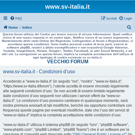
www.sv-italia.it
FAQ
Iscriviti
Login
C
Home
Indice
Questo forum utilizza dei Cookie per tenere traccia di alcune informazioni. Quali notifica
e
visiva di una nuova risposta in un vostro topic, Notifica visiva di un nuovo argomento, e
Mantenimento dello stato Online del Registrato. Collegandosi al forum o Registrandosi, si
r
accettano queste condizioni. Sono inoltre presenti cookie di terze parti, esterni al
software phpBB, relativi a (titolo esemplificativo e non esaustivo) Google Adsense,
c
Youtube, ImageShack, Histats, Google+, Twitter, Facebook, (e altri Social Network), e ad
altri siti. La navigazione su questo forum, implica la completa accettazione dell’utilizzo di
a
ogni tipologia di cookie esistente su sv-italia.it.
VECCHIO FORUM
www.sv-italia.it - Condizioni d’uso
Accedendo a “www.sv-italia.it” (in seguito “noi”, “nostro”, “www.sv-italia.it”,
“https://www.sv-italia.it/forum”), l’utente accetta di essere vincolato legalmente
alle seguenti condizioni d’uso. Se non accetti di essere limitato legalmente
dalle condizioni d’uso seguenti non utilizzare i servizi offerti da “www.sv-
italia.it”. Le condizioni d’uso possono cambiare in qualunque momento, sarà
nostra premura avvisarti di tali modifiche, benché sia opportuno controllare con
frequenza queste pagine per eventuali modifiche, dato che l’uso dei servizi di
“www.sv-italia.it” implica la completa accettazione delle condizioni d’uso.
“www.sv-italia.it” utilizza il sistema phpBB (in seguito “loro”, “phpBB software”,
“www.phpbb.com”, “phpBB Limited”, “phpBB Teams”) che è un software per la
creazione di comunità web rilasciata sotto “
GNU General Public License v2
” (in