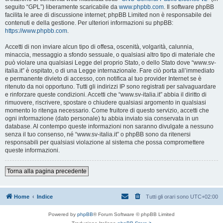
seguito “GPL”) liberamente scaricabile da
www.phpbb.com
. Il software phpBB
facilita le aree di discussione internet; phpBB Limited non è responsabile dei
contenuti e della gestione. Per ulteriori informazioni su phpBB:
https://www.phpbb.com
.
Accetti di non inviare alcun tipo di offesa, oscenità, volgarità, calunnia,
minaccia, messaggio a sfondo sessuale, o qualsiasi altro tipo di materiale che
può violare una qualsiasi Legge del proprio Stato, o dello Stato dove “www.sv-
italia.it” è ospitato, o di una Legge internazionale. Fare ciò porta all’immediato
e permanente divieto di accesso, con notifica al tuo provider Internet se è
ritenuto da noi opportuno. Tutti gli indirizzi IP sono registrati per salvaguardare
e rinforzare queste condizioni. Accetti che “www.sv-italia.it” abbia il diritto di
rimuovere, riscrivere, spostare o chiudere qualsiasi argomento in qualsiasi
momento lo ritenga necessario. Come fruitore di questo servizio, accetti che
ogni informazione (dato personale) tu abbia inviato sia conservata in un
database. Al contempo queste informazioni non saranno divulgate a nessuno
senza il tuo consenso, né “www.sv-italia.it” o phpBB sono da ritenersi
responsabili per qualsiasi violazione al sistema che possa compromettere
queste informazioni.
Torna alla pagina precedente
Home
Indice
Tutti gli orari sono
UTC+02:00
Powered by
phpBB
® Forum Software © phpBB Limited