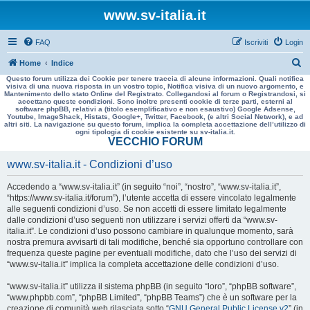
www.sv-italia.it
FAQ
Iscriviti
Login
C
Home
Indice
Questo forum utilizza dei Cookie per tenere traccia di alcune informazioni. Quali notifica
e
visiva di una nuova risposta in un vostro topic, Notifica visiva di un nuovo argomento, e
Mantenimento dello stato Online del Registrato. Collegandosi al forum o Registrandosi, si
r
accettano queste condizioni. Sono inoltre presenti cookie di terze parti, esterni al
software phpBB, relativi a (titolo esemplificativo e non esaustivo) Google Adsense,
c
Youtube, ImageShack, Histats, Google+, Twitter, Facebook, (e altri Social Network), e ad
altri siti. La navigazione su questo forum, implica la completa accettazione dell’utilizzo di
a
ogni tipologia di cookie esistente su sv-italia.it.
VECCHIO FORUM
www.sv-italia.it - Condizioni d’uso
Accedendo a “www.sv-italia.it” (in seguito “noi”, “nostro”, “www.sv-italia.it”,
“https://www.sv-italia.it/forum”), l’utente accetta di essere vincolato legalmente
alle seguenti condizioni d’uso. Se non accetti di essere limitato legalmente
dalle condizioni d’uso seguenti non utilizzare i servizi offerti da “www.sv-
italia.it”. Le condizioni d’uso possono cambiare in qualunque momento, sarà
nostra premura avvisarti di tali modifiche, benché sia opportuno controllare con
frequenza queste pagine per eventuali modifiche, dato che l’uso dei servizi di
“www.sv-italia.it” implica la completa accettazione delle condizioni d’uso.
“www.sv-italia.it” utilizza il sistema phpBB (in seguito “loro”, “phpBB software”,
“www.phpbb.com”, “phpBB Limited”, “phpBB Teams”) che è un software per la
creazione di comunità web rilasciata sotto “
GNU General Public License v2
” (in