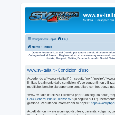
www.sv-italia
Sv Italia - Dai sapore all
Collegamenti Rapidi
FAQ
Home
Indice
Questo forum utilizza dei Cookie per tenere traccia di alcune infor
Collegandosi al forum o Registrandosi, si accettano queste condizioni
Histats, Google+, Twitter, Facebook, (e altri Social Netwo
www.sv-italia.it - Condizioni d’uso
Accedendo a “www.sv-italia.it” (in seguito “noi”, “nostro”, “www.s
limitato legalmente dalle condizioni d’uso seguenti non utilizza
modifiche, benché sia opportuno controllare con frequenza quest
“www.sv-italia.it” utilizza il sistema phpBB (in seguito “loro”
GNU General Public License v2
” (in seguito “GPL”) liberament
gestione. Per ulteriori informazioni su phpBB:
https://www.php
Accetti di non inviare alcun tipo di offesa, oscenità, volgarità,