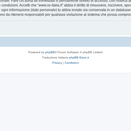
ionale. Fare ciò porta all’immediato e permanente divieto di accesso, con notifica al 
e condizioni. Accetti che “www.sv-italia.it” abbia il diritto di rimuovere, riscrivere,
he ogni informazione (dato personale) tu abbia inviato sia conservata in un databa
ono da ritenersi responsabili per qualsiasi violazione al sistema che possa compro
Powered by
phpBB
® Forum Software © phpBB Limited
Traduzione Italiana
phpBB-Store.it
Privacy
|
Condizioni