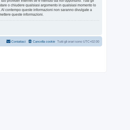
tuo provider Internet se è ritenuto da noi opportuno. Tutti gli
 spostare o chiudere qualsiasi argomento in qualsiasi momento lo
se. Al contempo queste informazioni non saranno divulgate a
mettere queste informazioni.
Contattaci
Cancella cookie
Tutti gli orari sono
UTC+02:00