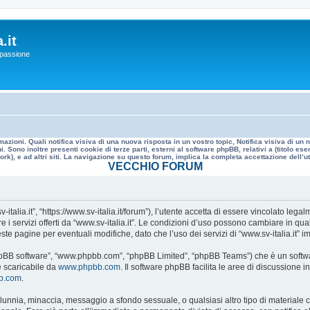
.it
a passione
mazioni. Quali notifica visiva di una nuova risposta in un vostro topic, Notifica visiva di u
. Sono inoltre presenti cookie di terze parti, esterni al software phpBB, relativi a (titolo
rk), e ad altri siti. La navigazione su questo forum, implica la completa accettazione dell’util
VECCHIO FORUM
v-italia.it”, “https://www.sv-italia.it/forum”), l’utente accetta di essere vincolato le
re i servizi offerti da “www.sv-italia.it”. Le condizioni d’uso possono cambiare in q
e pagine per eventuali modifiche, dato che l’uso dei servizi di “www.sv-italia.it” i
, “phpBB software”, “www.phpbb.com”, “phpBB Limited”, “phpBB Teams”) che è un softwa
e scaricabile da
www.phpbb.com
. Il software phpBB facilita le aree di discussione
bb.com
.
 calunnia, minaccia, messaggio a sfondo sessuale, o qualsiasi altro tipo di materiale