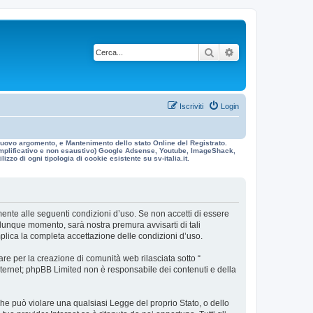
Cerca
Ricerca avanzata
Iscriviti
Login
n nuovo argomento, e Mantenimento dello stato Online del Registrato.
 esemplificativo e non esaustivo) Google Adsense, Youtube, ImageShack,
izzo di ogni tipologia di cookie esistente su sv-italia.it.
galmente alle seguenti condizioni d’uso. Se non accetti di essere
ualunque momento, sarà nostra premura avvisarti di tali
mplica la completa accettazione delle condizioni d’uso.
re per la creazione di comunità web rilasciata sotto “
 internet; phpBB Limited non è responsabile dei contenuti e della
 che può violare una qualsiasi Legge del proprio Stato, o dello