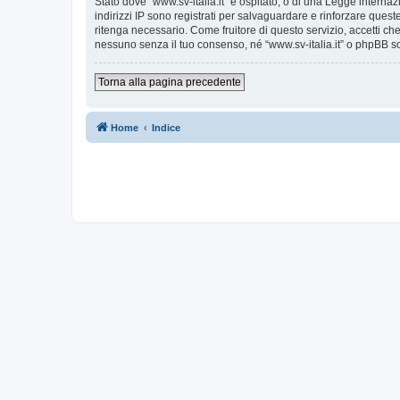
Stato dove “www.sv-italia.it” è ospitato, o di una Legge internaz
indirizzi IP sono registrati per salvaguardare e rinforzare quest
ritenga necessario. Come fruitore di questo servizio, accetti c
nessuno senza il tuo consenso, né “www.sv-italia.it” o phpBB s
Torna alla pagina precedente
Home
Indice