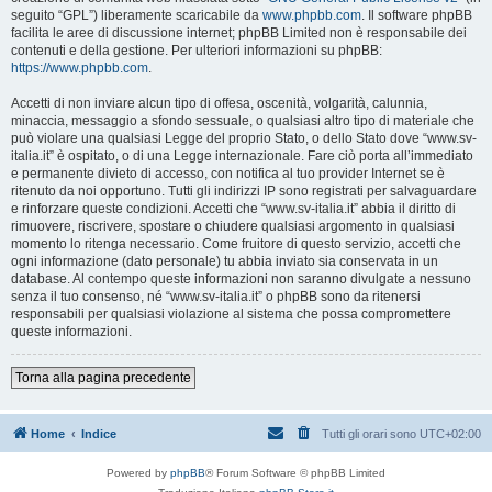
seguito “GPL”) liberamente scaricabile da
www.phpbb.com
. Il software phpBB
facilita le aree di discussione internet; phpBB Limited non è responsabile dei
contenuti e della gestione. Per ulteriori informazioni su phpBB:
https://www.phpbb.com
.
Accetti di non inviare alcun tipo di offesa, oscenità, volgarità, calunnia,
minaccia, messaggio a sfondo sessuale, o qualsiasi altro tipo di materiale che
può violare una qualsiasi Legge del proprio Stato, o dello Stato dove “www.sv-
italia.it” è ospitato, o di una Legge internazionale. Fare ciò porta all’immediato
e permanente divieto di accesso, con notifica al tuo provider Internet se è
ritenuto da noi opportuno. Tutti gli indirizzi IP sono registrati per salvaguardare
e rinforzare queste condizioni. Accetti che “www.sv-italia.it” abbia il diritto di
rimuovere, riscrivere, spostare o chiudere qualsiasi argomento in qualsiasi
momento lo ritenga necessario. Come fruitore di questo servizio, accetti che
ogni informazione (dato personale) tu abbia inviato sia conservata in un
database. Al contempo queste informazioni non saranno divulgate a nessuno
senza il tuo consenso, né “www.sv-italia.it” o phpBB sono da ritenersi
responsabili per qualsiasi violazione al sistema che possa compromettere
queste informazioni.
Torna alla pagina precedente
Home
Indice
Tutti gli orari sono
UTC+02:00
Powered by
phpBB
® Forum Software © phpBB Limited