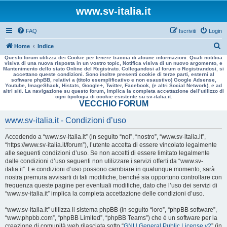
www.sv-italia.it
FAQ
Iscriviti
Login
C
Home
Indice
Questo forum utilizza dei Cookie per tenere traccia di alcune informazioni. Quali notifica
e
visiva di una nuova risposta in un vostro topic, Notifica visiva di un nuovo argomento, e
Mantenimento dello stato Online del Registrato. Collegandosi al forum o Registrandosi, si
r
accettano queste condizioni. Sono inoltre presenti cookie di terze parti, esterni al
software phpBB, relativi a (titolo esemplificativo e non esaustivo) Google Adsense,
c
Youtube, ImageShack, Histats, Google+, Twitter, Facebook, (e altri Social Network), e ad
altri siti. La navigazione su questo forum, implica la completa accettazione dell’utilizzo di
a
ogni tipologia di cookie esistente su sv-italia.it.
VECCHIO FORUM
www.sv-italia.it - Condizioni d’uso
Accedendo a “www.sv-italia.it” (in seguito “noi”, “nostro”, “www.sv-italia.it”,
“https://www.sv-italia.it/forum”), l’utente accetta di essere vincolato legalmente
alle seguenti condizioni d’uso. Se non accetti di essere limitato legalmente
dalle condizioni d’uso seguenti non utilizzare i servizi offerti da “www.sv-
italia.it”. Le condizioni d’uso possono cambiare in qualunque momento, sarà
nostra premura avvisarti di tali modifiche, benché sia opportuno controllare con
frequenza queste pagine per eventuali modifiche, dato che l’uso dei servizi di
“www.sv-italia.it” implica la completa accettazione delle condizioni d’uso.
“www.sv-italia.it” utilizza il sistema phpBB (in seguito “loro”, “phpBB software”,
“www.phpbb.com”, “phpBB Limited”, “phpBB Teams”) che è un software per la
creazione di comunità web rilasciata sotto “
GNU General Public License v2
” (in