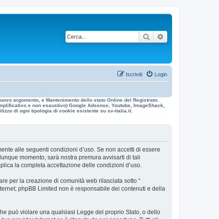
Cerca
Ricerca avanzata
Iscriviti
Login
n nuovo argomento, e Mantenimento dello stato Online del Registrato.
 esemplificativo e non esaustivo) Google Adsense, Youtube, ImageShack,
izzo di ogni tipologia di cookie esistente su sv-italia.it.
galmente alle seguenti condizioni d’uso. Se non accetti di essere
ualunque momento, sarà nostra premura avvisarti di tali
mplica la completa accettazione delle condizioni d’uso.
re per la creazione di comunità web rilasciata sotto “
 internet; phpBB Limited non è responsabile dei contenuti e della
 che può violare una qualsiasi Legge del proprio Stato, o dello