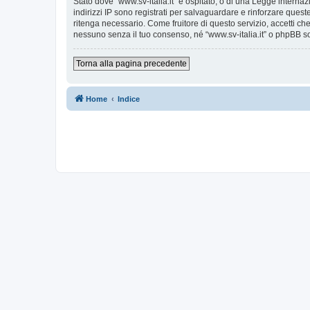
Stato dove “www.sv-italia.it” è ospitato, o di una Legge internaz
indirizzi IP sono registrati per salvaguardare e rinforzare quest
ritenga necessario. Come fruitore di questo servizio, accetti c
nessuno senza il tuo consenso, né “www.sv-italia.it” o phpBB s
Torna alla pagina precedente
Home
Indice