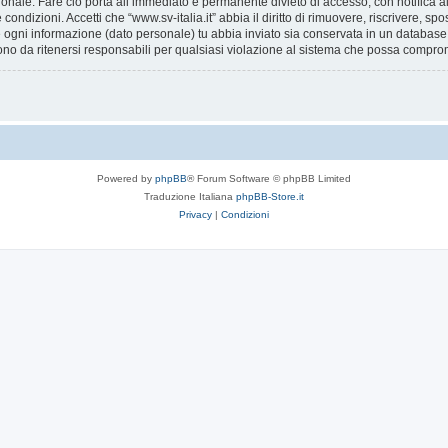
ionale. Fare ciò porta all’immediato e permanente divieto di accesso, con notifica al 
e condizioni. Accetti che “www.sv-italia.it” abbia il diritto di rimuovere, riscrivere,
he ogni informazione (dato personale) tu abbia inviato sia conservata in un databa
ono da ritenersi responsabili per qualsiasi violazione al sistema che possa compro
Powered by
phpBB
® Forum Software © phpBB Limited
Traduzione Italiana
phpBB-Store.it
Privacy
|
Condizioni