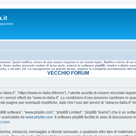
.it
a passione
mazioni. Quali notifica visiva di una nuova risposta in un vostro topic, Notifica visiva di u
. Sono inoltre presenti cookie di terze parti, esterni al software phpBB, relativi a (titolo
rk), e ad altri siti. La navigazione su questo forum, implica la completa accettazione dell’util
VECCHIO FORUM
v-italia.it”, “https://www.sv-italia.it/forum”), l’utente accetta di essere vincolato le
re i servizi offerti da “www.sv-italia.it”. Le condizioni d’uso possono cambiare in q
e pagine per eventuali modifiche, dato che l’uso dei servizi di “www.sv-italia.it” i
, “phpBB software”, “www.phpbb.com”, “phpBB Limited”, “phpBB Teams”) che è un softwa
e scaricabile da
www.phpbb.com
. Il software phpBB facilita le aree di discussione
bb.com
.
 calunnia, minaccia, messaggio a sfondo sessuale, o qualsiasi altro tipo di materiale