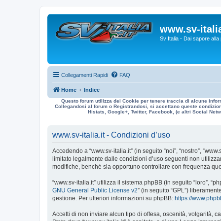
www.sv-italia
Sv Italia - Dai sapore all
Collegamenti Rapidi
FAQ
Home
Indice
Questo forum utilizza dei Cookie per tenere traccia di alcune infor
Collegandosi al forum o Registrandosi, si accettano queste condizioni
Histats, Google+, Twitter, Facebook, (e altri Social Netwo
www.sv-italia.it - Condizioni d’uso
Accedendo a “www.sv-italia.it” (in seguito “noi”, “nostro”, “www.s
limitato legalmente dalle condizioni d’uso seguenti non utilizza
modifiche, benché sia opportuno controllare con frequenza quest
“www.sv-italia.it” utilizza il sistema phpBB (in seguito “loro”
GNU General Public License v2
” (in seguito “GPL”) liberament
gestione. Per ulteriori informazioni su phpBB:
https://www.php
Accetti di non inviare alcun tipo di offesa, oscenità, volgarità,