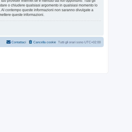
tuo provider Internet se è ritenuto da noi opportuno. Tutti gli
 spostare o chiudere qualsiasi argomento in qualsiasi momento lo
se. Al contempo queste informazioni non saranno divulgate a
mettere queste informazioni.
Contattaci
Cancella cookie
Tutti gli orari sono
UTC+02:00