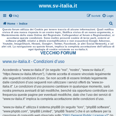
www.sv-italia.it
FAQ
Iscriviti
Login
C
Home
Indice
Questo forum utilizza dei Cookie per tenere traccia di alcune informazioni. Quali notifica
e
visiva di una nuova risposta in un vostro topic, Notifica visiva di un nuovo argomento, e
Mantenimento dello stato Online del Registrato. Collegandosi al forum o Registrandosi, si
r
accettano queste condizioni. Sono inoltre presenti cookie di terze parti, esterni al
software phpBB, relativi a (titolo esemplificativo e non esaustivo) Google Adsense,
c
Youtube, ImageShack, Histats, Google+, Twitter, Facebook, (e altri Social Network), e ad
altri siti. La navigazione su questo forum, implica la completa accettazione dell’utilizzo di
a
ogni tipologia di cookie esistente su sv-italia.it.
VECCHIO FORUM
www.sv-italia.it - Condizioni d’uso
Accedendo a “www.sv-italia.it” (in seguito “noi”, “nostro”, “www.sv-italia.it”,
“https://www.sv-italia.it/forum”), l’utente accetta di essere vincolato legalmente
alle seguenti condizioni d’uso. Se non accetti di essere limitato legalmente
dalle condizioni d’uso seguenti non utilizzare i servizi offerti da “www.sv-
italia.it”. Le condizioni d’uso possono cambiare in qualunque momento, sarà
nostra premura avvisarti di tali modifiche, benché sia opportuno controllare con
frequenza queste pagine per eventuali modifiche, dato che l’uso dei servizi di
“www.sv-italia.it” implica la completa accettazione delle condizioni d’uso.
“www.sv-italia.it” utilizza il sistema phpBB (in seguito “loro”, “phpBB software”,
“www.phpbb.com”, “phpBB Limited”, “phpBB Teams”) che è un software per la
creazione di comunità web rilasciata sotto “
GNU General Public License v2
” (in