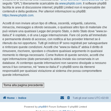
seguito “GPL”) liberamente scaricabile da
www.phpbb.com
. Il software phpBB
facilita le aree di discussione internet; phpBB Limited non è responsabile dei
contenuti e della gestione. Per ulteriori informazioni su phpBB:
https://www.phpbb.com
.
Accetti di non inviare alcun tipo di offesa, oscenità, volgarità, calunnia,
minaccia, messaggio a sfondo sessuale, o qualsiasi altro tipo di materiale che
può violare una qualsiasi Legge del proprio Stato, o dello Stato dove “www.sv-
italia.it” è ospitato, o di una Legge internazionale. Fare ciò porta all’immediato
e permanente divieto di accesso, con notifica al tuo provider Internet se è
ritenuto da noi opportuno. Tutti gli indirizzi IP sono registrati per salvaguardare
e rinforzare queste condizioni. Accetti che “www.sv-italia.it” abbia il diritto di
rimuovere, riscrivere, spostare o chiudere qualsiasi argomento in qualsiasi
momento lo ritenga necessario. Come fruitore di questo servizio, accetti che
ogni informazione (dato personale) tu abbia inviato sia conservata in un
database. Al contempo queste informazioni non saranno divulgate a nessuno
senza il tuo consenso, né “www.sv-italia.it” o phpBB sono da ritenersi
responsabili per qualsiasi violazione al sistema che possa compromettere
queste informazioni.
Torna alla pagina precedente
Home
Indice
Tutti gli orari sono
UTC+02:00
Powered by
phpBB
® Forum Software © phpBB Limited