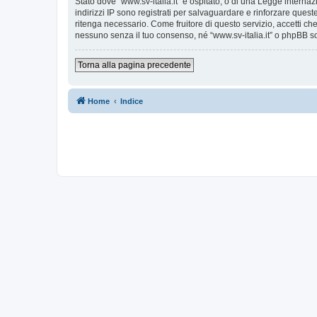
Stato dove “www.sv-italia.it” è ospitato, o di una Legge internaz
indirizzi IP sono registrati per salvaguardare e rinforzare quest
ritenga necessario. Come fruitore di questo servizio, accetti c
nessuno senza il tuo consenso, né “www.sv-italia.it” o phpBB s
Torna alla pagina precedente
Home
Indice