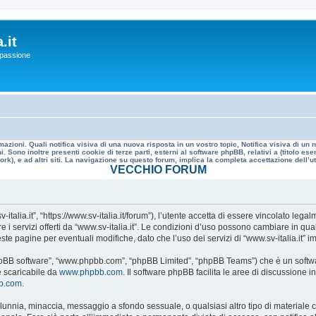
.it
a passione
mazioni. Quali notifica visiva di una nuova risposta in un vostro topic, Notifica visiva di u
. Sono inoltre presenti cookie di terze parti, esterni al software phpBB, relativi a (titolo
rk), e ad altri siti. La navigazione su questo forum, implica la completa accettazione dell’util
VECCHIO FORUM
v-italia.it”, “https://www.sv-italia.it/forum”), l’utente accetta di essere vincolato le
re i servizi offerti da “www.sv-italia.it”. Le condizioni d’uso possono cambiare in q
e pagine per eventuali modifiche, dato che l’uso dei servizi di “www.sv-italia.it” i
, “phpBB software”, “www.phpbb.com”, “phpBB Limited”, “phpBB Teams”) che è un softwa
e scaricabile da
www.phpbb.com
. Il software phpBB facilita le aree di discussione
bb.com
.
 calunnia, minaccia, messaggio a sfondo sessuale, o qualsiasi altro tipo di materiale