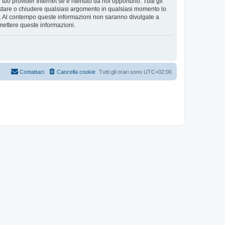
tuo provider Internet se è ritenuto da noi opportuno. Tutti gli
 spostare o chiudere qualsiasi argomento in qualsiasi momento lo
se. Al contempo queste informazioni non saranno divulgate a
mettere queste informazioni.
Contattaci
Cancella cookie
Tutti gli orari sono
UTC+02:00