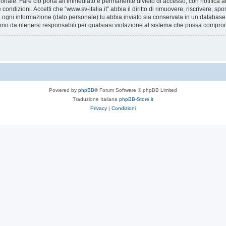
ionale. Fare ciò porta all’immediato e permanente divieto di accesso, con notifica al 
e condizioni. Accetti che “www.sv-italia.it” abbia il diritto di rimuovere, riscrivere,
he ogni informazione (dato personale) tu abbia inviato sia conservata in un databa
ono da ritenersi responsabili per qualsiasi violazione al sistema che possa compro
Powered by
phpBB
® Forum Software © phpBB Limited
Traduzione Italiana
phpBB-Store.it
Privacy
|
Condizioni