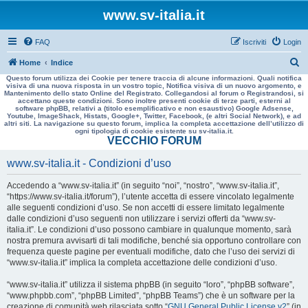
www.sv-italia.it
FAQ
Iscriviti
Login
C
Home
Indice
Questo forum utilizza dei Cookie per tenere traccia di alcune informazioni. Quali notifica
e
visiva di una nuova risposta in un vostro topic, Notifica visiva di un nuovo argomento, e
Mantenimento dello stato Online del Registrato. Collegandosi al forum o Registrandosi, si
r
accettano queste condizioni. Sono inoltre presenti cookie di terze parti, esterni al
software phpBB, relativi a (titolo esemplificativo e non esaustivo) Google Adsense,
c
Youtube, ImageShack, Histats, Google+, Twitter, Facebook, (e altri Social Network), e ad
altri siti. La navigazione su questo forum, implica la completa accettazione dell’utilizzo di
a
ogni tipologia di cookie esistente su sv-italia.it.
VECCHIO FORUM
www.sv-italia.it - Condizioni d’uso
Accedendo a “www.sv-italia.it” (in seguito “noi”, “nostro”, “www.sv-italia.it”,
“https://www.sv-italia.it/forum”), l’utente accetta di essere vincolato legalmente
alle seguenti condizioni d’uso. Se non accetti di essere limitato legalmente
dalle condizioni d’uso seguenti non utilizzare i servizi offerti da “www.sv-
italia.it”. Le condizioni d’uso possono cambiare in qualunque momento, sarà
nostra premura avvisarti di tali modifiche, benché sia opportuno controllare con
frequenza queste pagine per eventuali modifiche, dato che l’uso dei servizi di
“www.sv-italia.it” implica la completa accettazione delle condizioni d’uso.
“www.sv-italia.it” utilizza il sistema phpBB (in seguito “loro”, “phpBB software”,
“www.phpbb.com”, “phpBB Limited”, “phpBB Teams”) che è un software per la
creazione di comunità web rilasciata sotto “
GNU General Public License v2
” (in