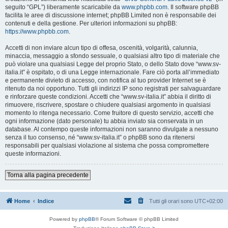
seguito “GPL”) liberamente scaricabile da
www.phpbb.com
. Il software phpBB
facilita le aree di discussione internet; phpBB Limited non è responsabile dei
contenuti e della gestione. Per ulteriori informazioni su phpBB:
https://www.phpbb.com
.
Accetti di non inviare alcun tipo di offesa, oscenità, volgarità, calunnia,
minaccia, messaggio a sfondo sessuale, o qualsiasi altro tipo di materiale che
può violare una qualsiasi Legge del proprio Stato, o dello Stato dove “www.sv-
italia.it” è ospitato, o di una Legge internazionale. Fare ciò porta all’immediato
e permanente divieto di accesso, con notifica al tuo provider Internet se è
ritenuto da noi opportuno. Tutti gli indirizzi IP sono registrati per salvaguardare
e rinforzare queste condizioni. Accetti che “www.sv-italia.it” abbia il diritto di
rimuovere, riscrivere, spostare o chiudere qualsiasi argomento in qualsiasi
momento lo ritenga necessario. Come fruitore di questo servizio, accetti che
ogni informazione (dato personale) tu abbia inviato sia conservata in un
database. Al contempo queste informazioni non saranno divulgate a nessuno
senza il tuo consenso, né “www.sv-italia.it” o phpBB sono da ritenersi
responsabili per qualsiasi violazione al sistema che possa compromettere
queste informazioni.
Torna alla pagina precedente
Home
Indice
Tutti gli orari sono
UTC+02:00
Powered by
phpBB
® Forum Software © phpBB Limited