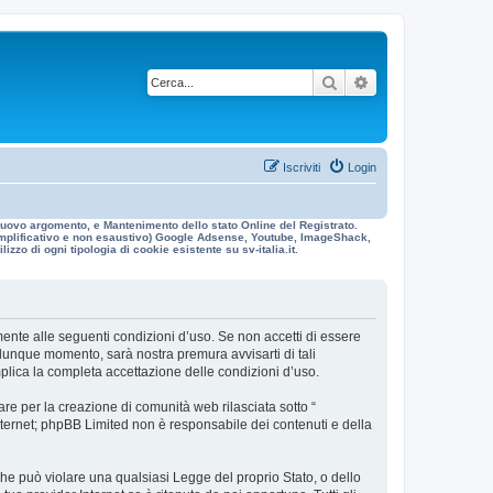
Cerca
Ricerca avanzata
Iscriviti
Login
n nuovo argomento, e Mantenimento dello stato Online del Registrato.
 esemplificativo e non esaustivo) Google Adsense, Youtube, ImageShack,
izzo di ogni tipologia di cookie esistente su sv-italia.it.
galmente alle seguenti condizioni d’uso. Se non accetti di essere
ualunque momento, sarà nostra premura avvisarti di tali
mplica la completa accettazione delle condizioni d’uso.
re per la creazione di comunità web rilasciata sotto “
 internet; phpBB Limited non è responsabile dei contenuti e della
 che può violare una qualsiasi Legge del proprio Stato, o dello