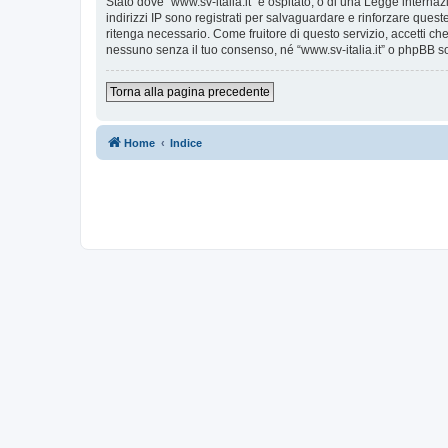
Stato dove “www.sv-italia.it” è ospitato, o di una Legge internaz
indirizzi IP sono registrati per salvaguardare e rinforzare quest
ritenga necessario. Come fruitore di questo servizio, accetti c
nessuno senza il tuo consenso, né “www.sv-italia.it” o phpBB s
Torna alla pagina precedente
Home
Indice