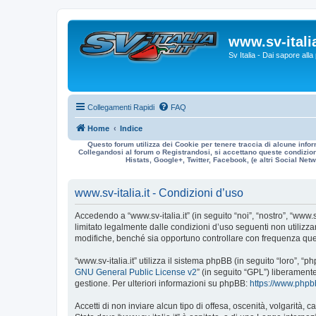
www.sv-italia
Sv Italia - Dai sapore all
Collegamenti Rapidi
FAQ
Home
Indice
Questo forum utilizza dei Cookie per tenere traccia di alcune infor
Collegandosi al forum o Registrandosi, si accettano queste condizioni
Histats, Google+, Twitter, Facebook, (e altri Social Netwo
www.sv-italia.it - Condizioni d’uso
Accedendo a “www.sv-italia.it” (in seguito “noi”, “nostro”, “www.s
limitato legalmente dalle condizioni d’uso seguenti non utilizza
modifiche, benché sia opportuno controllare con frequenza quest
“www.sv-italia.it” utilizza il sistema phpBB (in seguito “loro”
GNU General Public License v2
” (in seguito “GPL”) liberament
gestione. Per ulteriori informazioni su phpBB:
https://www.php
Accetti di non inviare alcun tipo di offesa, oscenità, volgarità,