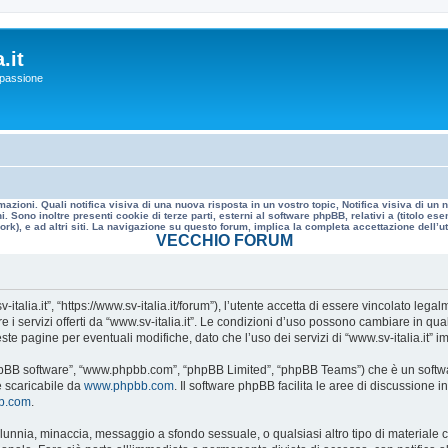
.it
a passione
mazioni. Quali notifica visiva di una nuova risposta in un vostro topic, Notifica visiva di u
. Sono inoltre presenti cookie di terze parti, esterni al software phpBB, relativi a (titolo
rk), e ad altri siti. La navigazione su questo forum, implica la completa accettazione dell’util
VECCHIO FORUM
v-italia.it”, “https://www.sv-italia.it/forum”), l’utente accetta di essere vincolato le
re i servizi offerti da “www.sv-italia.it”. Le condizioni d’uso possono cambiare in q
e pagine per eventuali modifiche, dato che l’uso dei servizi di “www.sv-italia.it” i
, “phpBB software”, “www.phpbb.com”, “phpBB Limited”, “phpBB Teams”) che è un softwa
e scaricabile da
www.phpbb.com
. Il software phpBB facilita le aree di discussione
bb.com
.
 calunnia, minaccia, messaggio a sfondo sessuale, o qualsiasi altro tipo di materiale