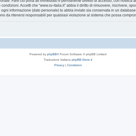
ionale. Fare ciò porta all’immediato e permanente divieto di accesso, con notifica al 
e condizioni. Accetti che “www.sv-italia.it” abbia il diritto di rimuovere, riscrivere,
he ogni informazione (dato personale) tu abbia inviato sia conservata in un databa
ono da ritenersi responsabili per qualsiasi violazione al sistema che possa compro
Powered by
phpBB
® Forum Software © phpBB Limited
Traduzione Italiana
phpBB-Store.it
Privacy
|
Condizioni