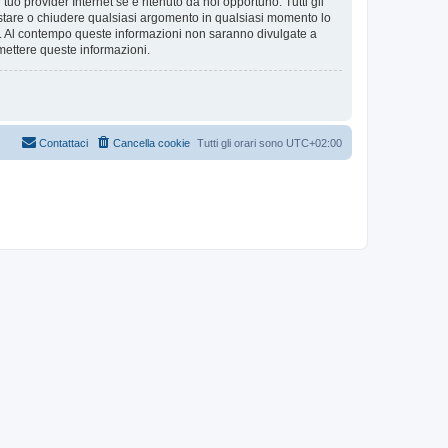
tuo provider Internet se è ritenuto da noi opportuno. Tutti gli
 spostare o chiudere qualsiasi argomento in qualsiasi momento lo
se. Al contempo queste informazioni non saranno divulgate a
mettere queste informazioni.
Contattaci
Cancella cookie
Tutti gli orari sono
UTC+02:00