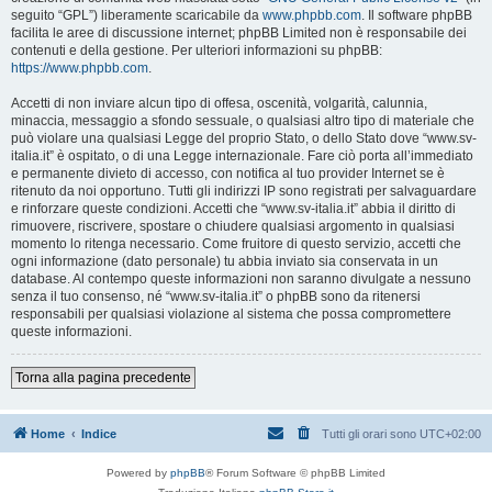
seguito “GPL”) liberamente scaricabile da
www.phpbb.com
. Il software phpBB
facilita le aree di discussione internet; phpBB Limited non è responsabile dei
contenuti e della gestione. Per ulteriori informazioni su phpBB:
https://www.phpbb.com
.
Accetti di non inviare alcun tipo di offesa, oscenità, volgarità, calunnia,
minaccia, messaggio a sfondo sessuale, o qualsiasi altro tipo di materiale che
può violare una qualsiasi Legge del proprio Stato, o dello Stato dove “www.sv-
italia.it” è ospitato, o di una Legge internazionale. Fare ciò porta all’immediato
e permanente divieto di accesso, con notifica al tuo provider Internet se è
ritenuto da noi opportuno. Tutti gli indirizzi IP sono registrati per salvaguardare
e rinforzare queste condizioni. Accetti che “www.sv-italia.it” abbia il diritto di
rimuovere, riscrivere, spostare o chiudere qualsiasi argomento in qualsiasi
momento lo ritenga necessario. Come fruitore di questo servizio, accetti che
ogni informazione (dato personale) tu abbia inviato sia conservata in un
database. Al contempo queste informazioni non saranno divulgate a nessuno
senza il tuo consenso, né “www.sv-italia.it” o phpBB sono da ritenersi
responsabili per qualsiasi violazione al sistema che possa compromettere
queste informazioni.
Torna alla pagina precedente
Home
Indice
Tutti gli orari sono
UTC+02:00
Powered by
phpBB
® Forum Software © phpBB Limited