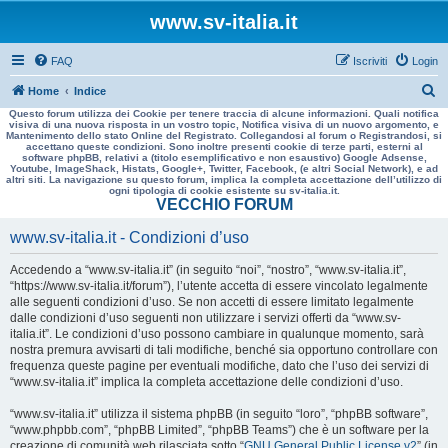
www.sv-italia.it
FAQ
Iscriviti
Login
C
Home
Indice
Questo forum utilizza dei Cookie per tenere traccia di alcune informazioni. Quali notifica
e
visiva di una nuova risposta in un vostro topic, Notifica visiva di un nuovo argomento, e
Mantenimento dello stato Online del Registrato. Collegandosi al forum o Registrandosi, si
r
accettano queste condizioni. Sono inoltre presenti cookie di terze parti, esterni al
software phpBB, relativi a (titolo esemplificativo e non esaustivo) Google Adsense,
c
Youtube, ImageShack, Histats, Google+, Twitter, Facebook, (e altri Social Network), e ad
altri siti. La navigazione su questo forum, implica la completa accettazione dell’utilizzo di
a
ogni tipologia di cookie esistente su sv-italia.it.
VECCHIO FORUM
www.sv-italia.it - Condizioni d’uso
Accedendo a “www.sv-italia.it” (in seguito “noi”, “nostro”, “www.sv-italia.it”,
“https://www.sv-italia.it/forum”), l’utente accetta di essere vincolato legalmente
alle seguenti condizioni d’uso. Se non accetti di essere limitato legalmente
dalle condizioni d’uso seguenti non utilizzare i servizi offerti da “www.sv-
italia.it”. Le condizioni d’uso possono cambiare in qualunque momento, sarà
nostra premura avvisarti di tali modifiche, benché sia opportuno controllare con
frequenza queste pagine per eventuali modifiche, dato che l’uso dei servizi di
“www.sv-italia.it” implica la completa accettazione delle condizioni d’uso.
“www.sv-italia.it” utilizza il sistema phpBB (in seguito “loro”, “phpBB software”,
“www.phpbb.com”, “phpBB Limited”, “phpBB Teams”) che è un software per la
creazione di comunità web rilasciata sotto “
GNU General Public License v2
” (in