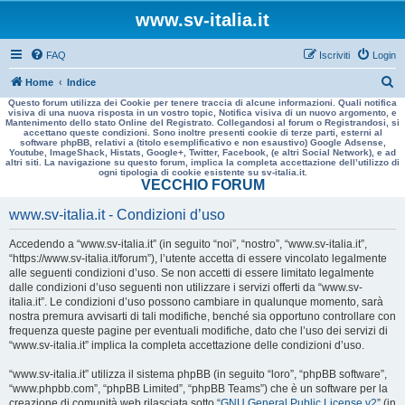
www.sv-italia.it
FAQ
Iscriviti
Login
C
Home
Indice
Questo forum utilizza dei Cookie per tenere traccia di alcune informazioni. Quali notifica
e
visiva di una nuova risposta in un vostro topic, Notifica visiva di un nuovo argomento, e
Mantenimento dello stato Online del Registrato. Collegandosi al forum o Registrandosi, si
r
accettano queste condizioni. Sono inoltre presenti cookie di terze parti, esterni al
software phpBB, relativi a (titolo esemplificativo e non esaustivo) Google Adsense,
c
Youtube, ImageShack, Histats, Google+, Twitter, Facebook, (e altri Social Network), e ad
altri siti. La navigazione su questo forum, implica la completa accettazione dell’utilizzo di
a
ogni tipologia di cookie esistente su sv-italia.it.
VECCHIO FORUM
www.sv-italia.it - Condizioni d’uso
Accedendo a “www.sv-italia.it” (in seguito “noi”, “nostro”, “www.sv-italia.it”,
“https://www.sv-italia.it/forum”), l’utente accetta di essere vincolato legalmente
alle seguenti condizioni d’uso. Se non accetti di essere limitato legalmente
dalle condizioni d’uso seguenti non utilizzare i servizi offerti da “www.sv-
italia.it”. Le condizioni d’uso possono cambiare in qualunque momento, sarà
nostra premura avvisarti di tali modifiche, benché sia opportuno controllare con
frequenza queste pagine per eventuali modifiche, dato che l’uso dei servizi di
“www.sv-italia.it” implica la completa accettazione delle condizioni d’uso.
“www.sv-italia.it” utilizza il sistema phpBB (in seguito “loro”, “phpBB software”,
“www.phpbb.com”, “phpBB Limited”, “phpBB Teams”) che è un software per la
creazione di comunità web rilasciata sotto “
GNU General Public License v2
” (in