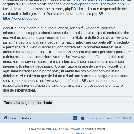
seguito “GPL”) liberamente scaricabile da
www.phpbb.com
. Il software phpBB
facilita le aree di discussione internet; phpBB Limited non è responsabile dei
contenuti e della gestione. Per ulteriori informazioni su phpBB:
https://www.phpbb.com
.
Accetti di non inviare alcun tipo di offesa, oscenità, volgarità, calunnia,
minaccia, messaggio a sfondo sessuale, o qualsiasi altro tipo di materiale che
può violare una qualsiasi Legge del proprio Stato, o dello Stato dove “www.sv-
italia.it” è ospitato, o di una Legge internazionale. Fare ciò porta all’immediato
e permanente divieto di accesso, con notifica al tuo provider Internet se è
ritenuto da noi opportuno. Tutti gli indirizzi IP sono registrati per salvaguardare
e rinforzare queste condizioni. Accetti che “www.sv-italia.it” abbia il diritto di
rimuovere, riscrivere, spostare o chiudere qualsiasi argomento in qualsiasi
momento lo ritenga necessario. Come fruitore di questo servizio, accetti che
ogni informazione (dato personale) tu abbia inviato sia conservata in un
database. Al contempo queste informazioni non saranno divulgate a nessuno
senza il tuo consenso, né “www.sv-italia.it” o phpBB sono da ritenersi
responsabili per qualsiasi violazione al sistema che possa compromettere
queste informazioni.
Torna alla pagina precedente
Home
Indice
Tutti gli orari sono
UTC+02:00
Powered by
phpBB
® Forum Software © phpBB Limited