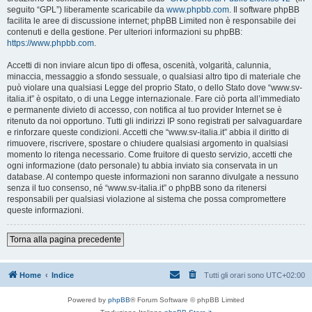
seguito “GPL”) liberamente scaricabile da
www.phpbb.com
. Il software phpBB
facilita le aree di discussione internet; phpBB Limited non è responsabile dei
contenuti e della gestione. Per ulteriori informazioni su phpBB:
https://www.phpbb.com
.
Accetti di non inviare alcun tipo di offesa, oscenità, volgarità, calunnia,
minaccia, messaggio a sfondo sessuale, o qualsiasi altro tipo di materiale che
può violare una qualsiasi Legge del proprio Stato, o dello Stato dove “www.sv-
italia.it” è ospitato, o di una Legge internazionale. Fare ciò porta all’immediato
e permanente divieto di accesso, con notifica al tuo provider Internet se è
ritenuto da noi opportuno. Tutti gli indirizzi IP sono registrati per salvaguardare
e rinforzare queste condizioni. Accetti che “www.sv-italia.it” abbia il diritto di
rimuovere, riscrivere, spostare o chiudere qualsiasi argomento in qualsiasi
momento lo ritenga necessario. Come fruitore di questo servizio, accetti che
ogni informazione (dato personale) tu abbia inviato sia conservata in un
database. Al contempo queste informazioni non saranno divulgate a nessuno
senza il tuo consenso, né “www.sv-italia.it” o phpBB sono da ritenersi
responsabili per qualsiasi violazione al sistema che possa compromettere
queste informazioni.
Torna alla pagina precedente
Home
Indice
Tutti gli orari sono
UTC+02:00
Powered by
phpBB
® Forum Software © phpBB Limited