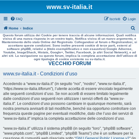
www.sv-italia.it
FAQ
Iscriviti
Login
C
Home
Indice
Questo forum utilizza dei Cookie per tenere traccia di alcune informazioni. Quali notifica
e
visiva di una nuova risposta in un vostro topic, Notifica visiva di un nuovo argomento, e
Mantenimento dello stato Online del Registrato. Collegandosi al forum o Registrandosi, si
r
accettano queste condizioni. Sono inoltre presenti cookie di terze parti, esterni al
software phpBB, relativi a (titolo esemplificativo e non esaustivo) Google Adsense,
c
Youtube, ImageShack, Histats, Google+, Twitter, Facebook, (e altri Social Network), e ad
altri siti. La navigazione su questo forum, implica la completa accettazione dell’utilizzo di
a
ogni tipologia di cookie esistente su sv-italia.it.
VECCHIO FORUM
www.sv-italia.it - Condizioni d’uso
Accedendo a “www.sv-italia.it” (in seguito “noi”, “nostro”, “www.sv-italia.it”,
“https://www.sv-italia.it/forum”), l’utente accetta di essere vincolato legalmente
alle seguenti condizioni d’uso. Se non accetti di essere limitato legalmente
dalle condizioni d’uso seguenti non utilizzare i servizi offerti da “www.sv-
italia.it”. Le condizioni d’uso possono cambiare in qualunque momento, sarà
nostra premura avvisarti di tali modifiche, benché sia opportuno controllare con
frequenza queste pagine per eventuali modifiche, dato che l’uso dei servizi di
“www.sv-italia.it” implica la completa accettazione delle condizioni d’uso.
“www.sv-italia.it” utilizza il sistema phpBB (in seguito “loro”, “phpBB software”,
“www.phpbb.com”, “phpBB Limited”, “phpBB Teams”) che è un software per la
creazione di comunità web rilasciata sotto “
GNU General Public License v2
” (in