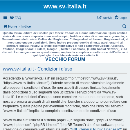
www.sv-italia.it
FAQ
Iscriviti
Login
C
Home
Indice
Questo forum utilizza dei Cookie per tenere traccia di alcune informazioni. Quali notifica
e
visiva di una nuova risposta in un vostro topic, Notifica visiva di un nuovo argomento, e
Mantenimento dello stato Online del Registrato. Collegandosi al forum o Registrandosi, si
r
accettano queste condizioni. Sono inoltre presenti cookie di terze parti, esterni al
software phpBB, relativi a (titolo esemplificativo e non esaustivo) Google Adsense,
c
Youtube, ImageShack, Histats, Google+, Twitter, Facebook, (e altri Social Network), e ad
altri siti. La navigazione su questo forum, implica la completa accettazione dell’utilizzo di
a
ogni tipologia di cookie esistente su sv-italia.it.
VECCHIO FORUM
www.sv-italia.it - Condizioni d’uso
Accedendo a “www.sv-italia.it” (in seguito “noi”, “nostro”, “www.sv-italia.it”,
“https://www.sv-italia.it/forum”), l’utente accetta di essere vincolato legalmente
alle seguenti condizioni d’uso. Se non accetti di essere limitato legalmente
dalle condizioni d’uso seguenti non utilizzare i servizi offerti da “www.sv-
italia.it”. Le condizioni d’uso possono cambiare in qualunque momento, sarà
nostra premura avvisarti di tali modifiche, benché sia opportuno controllare con
frequenza queste pagine per eventuali modifiche, dato che l’uso dei servizi di
“www.sv-italia.it” implica la completa accettazione delle condizioni d’uso.
“www.sv-italia.it” utilizza il sistema phpBB (in seguito “loro”, “phpBB software”,
“www.phpbb.com”, “phpBB Limited”, “phpBB Teams”) che è un software per la
creazione di comunità web rilasciata sotto “
GNU General Public License v2
” (in