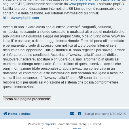
seguito “GPL”) liberamente scaricabile da
www.phpbb.com
. Il software phpBB
facilita le aree di discussione internet; phpBB Limited non è responsabile dei
contenuti e della gestione. Per ulteriori informazioni su phpBB:
https://www.phpbb.com
.
Accetti di non inviare alcun tipo di offesa, oscenità, volgarità, calunnia,
minaccia, messaggio a sfondo sessuale, o qualsiasi altro tipo di materiale che
può violare una qualsiasi Legge del proprio Stato, o dello Stato dove “www.sv-
italia.it” è ospitato, o di una Legge internazionale. Fare ciò porta all’immediato
e permanente divieto di accesso, con notifica al tuo provider Internet se è
ritenuto da noi opportuno. Tutti gli indirizzi IP sono registrati per salvaguardare
e rinforzare queste condizioni. Accetti che “www.sv-italia.it” abbia il diritto di
rimuovere, riscrivere, spostare o chiudere qualsiasi argomento in qualsiasi
momento lo ritenga necessario. Come fruitore di questo servizio, accetti che
ogni informazione (dato personale) tu abbia inviato sia conservata in un
database. Al contempo queste informazioni non saranno divulgate a nessuno
senza il tuo consenso, né “www.sv-italia.it” o phpBB sono da ritenersi
responsabili per qualsiasi violazione al sistema che possa compromettere
queste informazioni.
Torna alla pagina precedente
Home
Indice
Tutti gli orari sono
UTC+02:00
Powered by
phpBB
® Forum Software © phpBB Limited