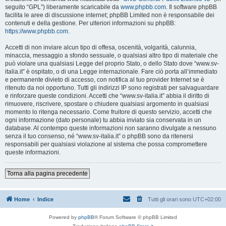
seguito “GPL”) liberamente scaricabile da
www.phpbb.com
. Il software phpBB
facilita le aree di discussione internet; phpBB Limited non è responsabile dei
contenuti e della gestione. Per ulteriori informazioni su phpBB:
https://www.phpbb.com
.
Accetti di non inviare alcun tipo di offesa, oscenità, volgarità, calunnia,
minaccia, messaggio a sfondo sessuale, o qualsiasi altro tipo di materiale che
può violare una qualsiasi Legge del proprio Stato, o dello Stato dove “www.sv-
italia.it” è ospitato, o di una Legge internazionale. Fare ciò porta all’immediato
e permanente divieto di accesso, con notifica al tuo provider Internet se è
ritenuto da noi opportuno. Tutti gli indirizzi IP sono registrati per salvaguardare
e rinforzare queste condizioni. Accetti che “www.sv-italia.it” abbia il diritto di
rimuovere, riscrivere, spostare o chiudere qualsiasi argomento in qualsiasi
momento lo ritenga necessario. Come fruitore di questo servizio, accetti che
ogni informazione (dato personale) tu abbia inviato sia conservata in un
database. Al contempo queste informazioni non saranno divulgate a nessuno
senza il tuo consenso, né “www.sv-italia.it” o phpBB sono da ritenersi
responsabili per qualsiasi violazione al sistema che possa compromettere
queste informazioni.
Torna alla pagina precedente
Home
Indice
Tutti gli orari sono
UTC+02:00
Powered by
phpBB
® Forum Software © phpBB Limited