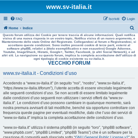
www.sv-italia.it
FAQ
Iscriviti
Login
C
Home
Indice
Questo forum utilizza dei Cookie per tenere traccia di alcune informazioni. Quali notifica
e
visiva di una nuova risposta in un vostro topic, Notifica visiva di un nuovo argomento, e
Mantenimento dello stato Online del Registrato. Collegandosi al forum o Registrandosi, si
r
accettano queste condizioni. Sono inoltre presenti cookie di terze parti, esterni al
software phpBB, relativi a (titolo esemplificativo e non esaustivo) Google Adsense,
c
Youtube, ImageShack, Histats, Google+, Twitter, Facebook, (e altri Social Network), e ad
altri siti. La navigazione su questo forum, implica la completa accettazione dell’utilizzo di
a
ogni tipologia di cookie esistente su sv-italia.it.
VECCHIO FORUM
www.sv-italia.it - Condizioni d’uso
Accedendo a “www.sv-italia.it” (in seguito “noi”, “nostro”, “www.sv-italia.it”,
“https://www.sv-italia.it/forum”), l’utente accetta di essere vincolato legalmente
alle seguenti condizioni d’uso. Se non accetti di essere limitato legalmente
dalle condizioni d’uso seguenti non utilizzare i servizi offerti da “www.sv-
italia.it”. Le condizioni d’uso possono cambiare in qualunque momento, sarà
nostra premura avvisarti di tali modifiche, benché sia opportuno controllare con
frequenza queste pagine per eventuali modifiche, dato che l’uso dei servizi di
“www.sv-italia.it” implica la completa accettazione delle condizioni d’uso.
“www.sv-italia.it” utilizza il sistema phpBB (in seguito “loro”, “phpBB software”,
“www.phpbb.com”, “phpBB Limited”, “phpBB Teams”) che è un software per la
creazione di comunità web rilasciata sotto “
GNU General Public License v2
” (in