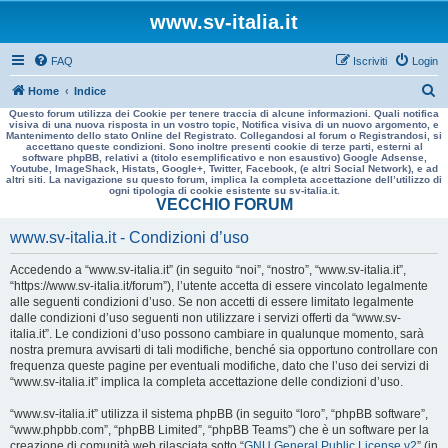
www.sv-italia.it
FAQ
Iscriviti
Login
C
Home
Indice
Questo forum utilizza dei Cookie per tenere traccia di alcune informazioni. Quali notifica
e
visiva di una nuova risposta in un vostro topic, Notifica visiva di un nuovo argomento, e
Mantenimento dello stato Online del Registrato. Collegandosi al forum o Registrandosi, si
r
accettano queste condizioni. Sono inoltre presenti cookie di terze parti, esterni al
software phpBB, relativi a (titolo esemplificativo e non esaustivo) Google Adsense,
c
Youtube, ImageShack, Histats, Google+, Twitter, Facebook, (e altri Social Network), e ad
altri siti. La navigazione su questo forum, implica la completa accettazione dell’utilizzo di
a
ogni tipologia di cookie esistente su sv-italia.it.
VECCHIO FORUM
www.sv-italia.it - Condizioni d’uso
Accedendo a “www.sv-italia.it” (in seguito “noi”, “nostro”, “www.sv-italia.it”,
“https://www.sv-italia.it/forum”), l’utente accetta di essere vincolato legalmente
alle seguenti condizioni d’uso. Se non accetti di essere limitato legalmente
dalle condizioni d’uso seguenti non utilizzare i servizi offerti da “www.sv-
italia.it”. Le condizioni d’uso possono cambiare in qualunque momento, sarà
nostra premura avvisarti di tali modifiche, benché sia opportuno controllare con
frequenza queste pagine per eventuali modifiche, dato che l’uso dei servizi di
“www.sv-italia.it” implica la completa accettazione delle condizioni d’uso.
“www.sv-italia.it” utilizza il sistema phpBB (in seguito “loro”, “phpBB software”,
“www.phpbb.com”, “phpBB Limited”, “phpBB Teams”) che è un software per la
creazione di comunità web rilasciata sotto “
GNU General Public License v2
” (in