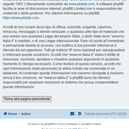
seguito “GPL”) liberamente scaricabile da
www.phpbb.com
. Il software phpBB
facilita le aree di discussione internet; phpBB Limited non è responsabile dei
contenuti e della gestione. Per ulteriori informazioni su phpBB:
https://www.phpbb.com
.
Accetti di non inviare alcun tipo di offesa, oscenità, volgarità, calunnia,
minaccia, messaggio a sfondo sessuale, o qualsiasi altro tipo di materiale che
può violare una qualsiasi Legge del proprio Stato, o dello Stato dove “www.sv-
italia.it” è ospitato, o di una Legge internazionale. Fare ciò porta all’immediato
e permanente divieto di accesso, con notifica al tuo provider Internet se è
ritenuto da noi opportuno. Tutti gli indirizzi IP sono registrati per salvaguardare
e rinforzare queste condizioni. Accetti che “www.sv-italia.it” abbia il diritto di
rimuovere, riscrivere, spostare o chiudere qualsiasi argomento in qualsiasi
momento lo ritenga necessario. Come fruitore di questo servizio, accetti che
ogni informazione (dato personale) tu abbia inviato sia conservata in un
database. Al contempo queste informazioni non saranno divulgate a nessuno
senza il tuo consenso, né “www.sv-italia.it” o phpBB sono da ritenersi
responsabili per qualsiasi violazione al sistema che possa compromettere
queste informazioni.
Torna alla pagina precedente
Home
Indice
Tutti gli orari sono
UTC+02:00
Powered by
phpBB
® Forum Software © phpBB Limited