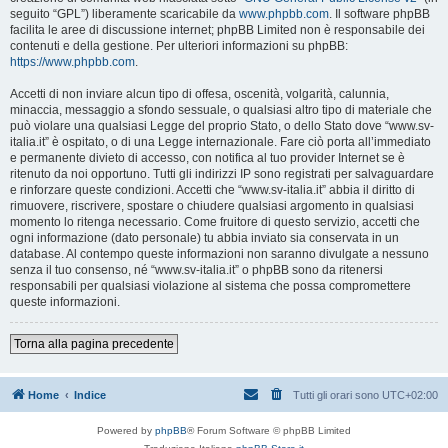
seguito “GPL”) liberamente scaricabile da
www.phpbb.com
. Il software phpBB
facilita le aree di discussione internet; phpBB Limited non è responsabile dei
contenuti e della gestione. Per ulteriori informazioni su phpBB:
https://www.phpbb.com
.
Accetti di non inviare alcun tipo di offesa, oscenità, volgarità, calunnia,
minaccia, messaggio a sfondo sessuale, o qualsiasi altro tipo di materiale che
può violare una qualsiasi Legge del proprio Stato, o dello Stato dove “www.sv-
italia.it” è ospitato, o di una Legge internazionale. Fare ciò porta all’immediato
e permanente divieto di accesso, con notifica al tuo provider Internet se è
ritenuto da noi opportuno. Tutti gli indirizzi IP sono registrati per salvaguardare
e rinforzare queste condizioni. Accetti che “www.sv-italia.it” abbia il diritto di
rimuovere, riscrivere, spostare o chiudere qualsiasi argomento in qualsiasi
momento lo ritenga necessario. Come fruitore di questo servizio, accetti che
ogni informazione (dato personale) tu abbia inviato sia conservata in un
database. Al contempo queste informazioni non saranno divulgate a nessuno
senza il tuo consenso, né “www.sv-italia.it” o phpBB sono da ritenersi
responsabili per qualsiasi violazione al sistema che possa compromettere
queste informazioni.
Torna alla pagina precedente
Home
Indice
Tutti gli orari sono
UTC+02:00
Powered by
phpBB
® Forum Software © phpBB Limited