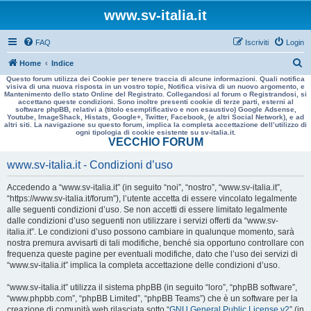
www.sv-italia.it
FAQ
Iscriviti
Login
C
Home
Indice
Questo forum utilizza dei Cookie per tenere traccia di alcune informazioni. Quali notifica
e
visiva di una nuova risposta in un vostro topic, Notifica visiva di un nuovo argomento, e
Mantenimento dello stato Online del Registrato. Collegandosi al forum o Registrandosi, si
r
accettano queste condizioni. Sono inoltre presenti cookie di terze parti, esterni al
software phpBB, relativi a (titolo esemplificativo e non esaustivo) Google Adsense,
c
Youtube, ImageShack, Histats, Google+, Twitter, Facebook, (e altri Social Network), e ad
altri siti. La navigazione su questo forum, implica la completa accettazione dell’utilizzo di
a
ogni tipologia di cookie esistente su sv-italia.it.
VECCHIO FORUM
www.sv-italia.it - Condizioni d’uso
Accedendo a “www.sv-italia.it” (in seguito “noi”, “nostro”, “www.sv-italia.it”,
“https://www.sv-italia.it/forum”), l’utente accetta di essere vincolato legalmente
alle seguenti condizioni d’uso. Se non accetti di essere limitato legalmente
dalle condizioni d’uso seguenti non utilizzare i servizi offerti da “www.sv-
italia.it”. Le condizioni d’uso possono cambiare in qualunque momento, sarà
nostra premura avvisarti di tali modifiche, benché sia opportuno controllare con
frequenza queste pagine per eventuali modifiche, dato che l’uso dei servizi di
“www.sv-italia.it” implica la completa accettazione delle condizioni d’uso.
“www.sv-italia.it” utilizza il sistema phpBB (in seguito “loro”, “phpBB software”,
“www.phpbb.com”, “phpBB Limited”, “phpBB Teams”) che è un software per la
creazione di comunità web rilasciata sotto “
GNU General Public License v2
” (in