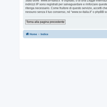
Stato dove “www.sv-italia.it” è ospitato, o di una Legge internaz
indirizzi IP sono registrati per salvaguardare e rinforzare quest
ritenga necessario. Come fruitore di questo servizio, accetti c
nessuno senza il tuo consenso, né “www.sv-italia.it” o phpBB s
Torna alla pagina precedente
Home
Indice