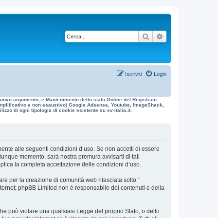
Cerca
Ricerca avanzata
Iscriviti
Login
n nuovo argomento, e Mantenimento dello stato Online del Registrato.
 esemplificativo e non esaustivo) Google Adsense, Youtube, ImageShack,
izzo di ogni tipologia di cookie esistente su sv-italia.it.
galmente alle seguenti condizioni d’uso. Se non accetti di essere
ualunque momento, sarà nostra premura avvisarti di tali
mplica la completa accettazione delle condizioni d’uso.
re per la creazione di comunità web rilasciata sotto “
 internet; phpBB Limited non è responsabile dei contenuti e della
 che può violare una qualsiasi Legge del proprio Stato, o dello