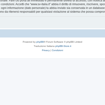
ionale. Fare ciò porta all’immediato e permanente divieto di accesso, con notifica al 
e condizioni. Accetti che “www.sv-italia.it” abbia il diritto di rimuovere, riscrivere,
he ogni informazione (dato personale) tu abbia inviato sia conservata in un databa
ono da ritenersi responsabili per qualsiasi violazione al sistema che possa compro
Powered by
phpBB
® Forum Software © phpBB Limited
Traduzione Italiana
phpBB-Store.it
Privacy
|
Condizioni