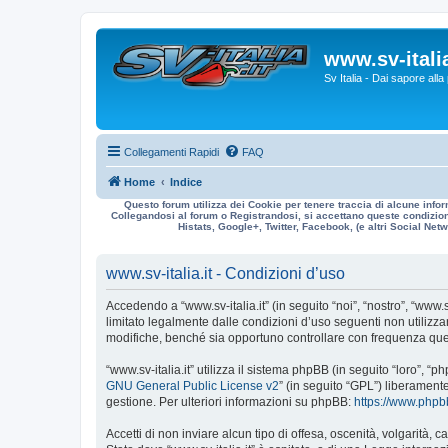
www.sv-italia
Sv Italia - Dai sapore all
Collegamenti Rapidi
FAQ
Home
Indice
Questo forum utilizza dei Cookie per tenere traccia di alcune infor
Collegandosi al forum o Registrandosi, si accettano queste condizioni
Histats, Google+, Twitter, Facebook, (e altri Social Netwo
www.sv-italia.it - Condizioni d’uso
Accedendo a “www.sv-italia.it” (in seguito “noi”, “nostro”, “www.s
limitato legalmente dalle condizioni d’uso seguenti non utilizza
modifiche, benché sia opportuno controllare con frequenza quest
“www.sv-italia.it” utilizza il sistema phpBB (in seguito “loro”
GNU General Public License v2
” (in seguito “GPL”) liberament
gestione. Per ulteriori informazioni su phpBB:
https://www.php
Accetti di non inviare alcun tipo di offesa, oscenità, volgarità,