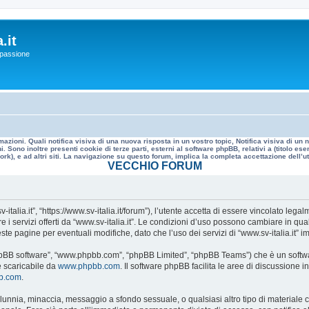
.it
a passione
mazioni. Quali notifica visiva di una nuova risposta in un vostro topic, Notifica visiva di u
. Sono inoltre presenti cookie di terze parti, esterni al software phpBB, relativi a (titolo
rk), e ad altri siti. La navigazione su questo forum, implica la completa accettazione dell’util
VECCHIO FORUM
v-italia.it”, “https://www.sv-italia.it/forum”), l’utente accetta di essere vincolato le
re i servizi offerti da “www.sv-italia.it”. Le condizioni d’uso possono cambiare in q
e pagine per eventuali modifiche, dato che l’uso dei servizi di “www.sv-italia.it” i
, “phpBB software”, “www.phpbb.com”, “phpBB Limited”, “phpBB Teams”) che è un softwa
e scaricabile da
www.phpbb.com
. Il software phpBB facilita le aree di discussione
bb.com
.
 calunnia, minaccia, messaggio a sfondo sessuale, o qualsiasi altro tipo di materiale