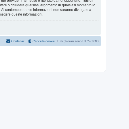
tuo provider Internet se è ritenuto da noi opportuno. Tutti gli
 spostare o chiudere qualsiasi argomento in qualsiasi momento lo
se. Al contempo queste informazioni non saranno divulgate a
mettere queste informazioni.
Contattaci
Cancella cookie
Tutti gli orari sono
UTC+02:00