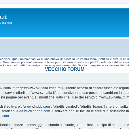
.it
a passione
mazioni. Quali notifica visiva di una nuova risposta in un vostro topic, Notifica visiva di u
. Sono inoltre presenti cookie di terze parti, esterni al software phpBB, relativi a (titolo
rk), e ad altri siti. La navigazione su questo forum, implica la completa accettazione dell’util
VECCHIO FORUM
v-italia.it”, “https://www.sv-italia.it/forum”), l’utente accetta di essere vincolato le
re i servizi offerti da “www.sv-italia.it”. Le condizioni d’uso possono cambiare in q
e pagine per eventuali modifiche, dato che l’uso dei servizi di “www.sv-italia.it” i
, “phpBB software”, “www.phpbb.com”, “phpBB Limited”, “phpBB Teams”) che è un softwa
e scaricabile da
www.phpbb.com
. Il software phpBB facilita le aree di discussione
bb.com
.
 calunnia, minaccia, messaggio a sfondo sessuale, o qualsiasi altro tipo di materiale