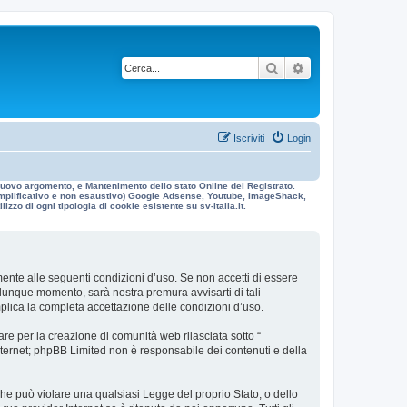
Cerca
Ricerca avanzata
Iscriviti
Login
n nuovo argomento, e Mantenimento dello stato Online del Registrato.
 esemplificativo e non esaustivo) Google Adsense, Youtube, ImageShack,
izzo di ogni tipologia di cookie esistente su sv-italia.it.
galmente alle seguenti condizioni d’uso. Se non accetti di essere
ualunque momento, sarà nostra premura avvisarti di tali
mplica la completa accettazione delle condizioni d’uso.
re per la creazione di comunità web rilasciata sotto “
 internet; phpBB Limited non è responsabile dei contenuti e della
 che può violare una qualsiasi Legge del proprio Stato, o dello