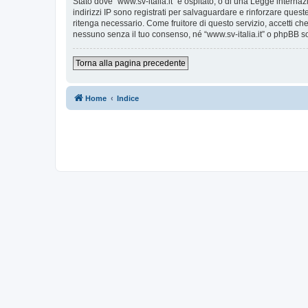
Stato dove “www.sv-italia.it” è ospitato, o di una Legge internaz
indirizzi IP sono registrati per salvaguardare e rinforzare quest
ritenga necessario. Come fruitore di questo servizio, accetti c
nessuno senza il tuo consenso, né “www.sv-italia.it” o phpBB s
Torna alla pagina precedente
Home
Indice