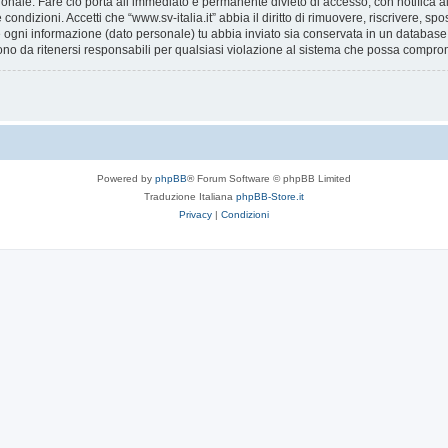
ionale. Fare ciò porta all’immediato e permanente divieto di accesso, con notifica al 
e condizioni. Accetti che “www.sv-italia.it” abbia il diritto di rimuovere, riscrivere,
he ogni informazione (dato personale) tu abbia inviato sia conservata in un databa
ono da ritenersi responsabili per qualsiasi violazione al sistema che possa compro
Powered by
phpBB
® Forum Software © phpBB Limited
Traduzione Italiana
phpBB-Store.it
Privacy
|
Condizioni