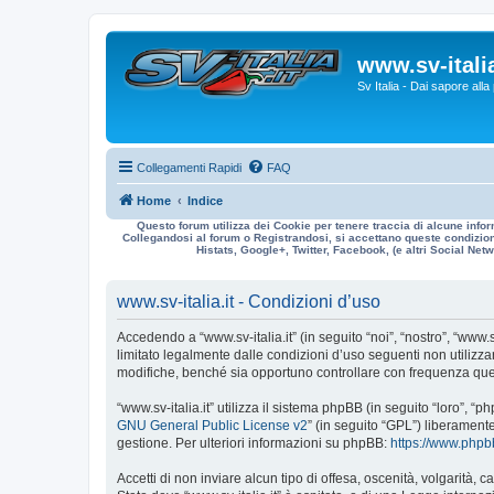
www.sv-italia
Sv Italia - Dai sapore all
Collegamenti Rapidi
FAQ
Home
Indice
Questo forum utilizza dei Cookie per tenere traccia di alcune infor
Collegandosi al forum o Registrandosi, si accettano queste condizioni
Histats, Google+, Twitter, Facebook, (e altri Social Netwo
www.sv-italia.it - Condizioni d’uso
Accedendo a “www.sv-italia.it” (in seguito “noi”, “nostro”, “www.s
limitato legalmente dalle condizioni d’uso seguenti non utilizza
modifiche, benché sia opportuno controllare con frequenza quest
“www.sv-italia.it” utilizza il sistema phpBB (in seguito “loro”
GNU General Public License v2
” (in seguito “GPL”) liberament
gestione. Per ulteriori informazioni su phpBB:
https://www.php
Accetti di non inviare alcun tipo di offesa, oscenità, volgarità,