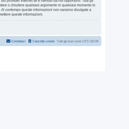
tuo provider Internet se è ritenuto da noi opportuno. Tutti gli
 spostare o chiudere qualsiasi argomento in qualsiasi momento lo
se. Al contempo queste informazioni non saranno divulgate a
mettere queste informazioni.
Contattaci
Cancella cookie
Tutti gli orari sono
UTC+02:00