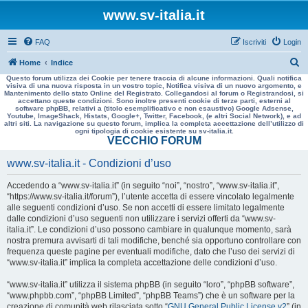
www.sv-italia.it
FAQ
Iscriviti
Login
C
Home
Indice
Questo forum utilizza dei Cookie per tenere traccia di alcune informazioni. Quali notifica
e
visiva di una nuova risposta in un vostro topic, Notifica visiva di un nuovo argomento, e
Mantenimento dello stato Online del Registrato. Collegandosi al forum o Registrandosi, si
r
accettano queste condizioni. Sono inoltre presenti cookie di terze parti, esterni al
software phpBB, relativi a (titolo esemplificativo e non esaustivo) Google Adsense,
c
Youtube, ImageShack, Histats, Google+, Twitter, Facebook, (e altri Social Network), e ad
altri siti. La navigazione su questo forum, implica la completa accettazione dell’utilizzo di
a
ogni tipologia di cookie esistente su sv-italia.it.
VECCHIO FORUM
www.sv-italia.it - Condizioni d’uso
Accedendo a “www.sv-italia.it” (in seguito “noi”, “nostro”, “www.sv-italia.it”,
“https://www.sv-italia.it/forum”), l’utente accetta di essere vincolato legalmente
alle seguenti condizioni d’uso. Se non accetti di essere limitato legalmente
dalle condizioni d’uso seguenti non utilizzare i servizi offerti da “www.sv-
italia.it”. Le condizioni d’uso possono cambiare in qualunque momento, sarà
nostra premura avvisarti di tali modifiche, benché sia opportuno controllare con
frequenza queste pagine per eventuali modifiche, dato che l’uso dei servizi di
“www.sv-italia.it” implica la completa accettazione delle condizioni d’uso.
“www.sv-italia.it” utilizza il sistema phpBB (in seguito “loro”, “phpBB software”,
“www.phpbb.com”, “phpBB Limited”, “phpBB Teams”) che è un software per la
creazione di comunità web rilasciata sotto “
GNU General Public License v2
” (in