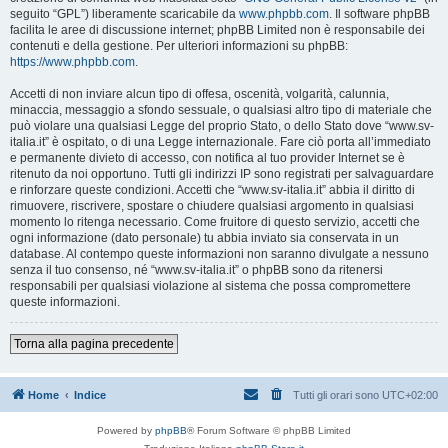
seguito “GPL”) liberamente scaricabile da
www.phpbb.com
. Il software phpBB
facilita le aree di discussione internet; phpBB Limited non è responsabile dei
contenuti e della gestione. Per ulteriori informazioni su phpBB:
https://www.phpbb.com
.
Accetti di non inviare alcun tipo di offesa, oscenità, volgarità, calunnia,
minaccia, messaggio a sfondo sessuale, o qualsiasi altro tipo di materiale che
può violare una qualsiasi Legge del proprio Stato, o dello Stato dove “www.sv-
italia.it” è ospitato, o di una Legge internazionale. Fare ciò porta all’immediato
e permanente divieto di accesso, con notifica al tuo provider Internet se è
ritenuto da noi opportuno. Tutti gli indirizzi IP sono registrati per salvaguardare
e rinforzare queste condizioni. Accetti che “www.sv-italia.it” abbia il diritto di
rimuovere, riscrivere, spostare o chiudere qualsiasi argomento in qualsiasi
momento lo ritenga necessario. Come fruitore di questo servizio, accetti che
ogni informazione (dato personale) tu abbia inviato sia conservata in un
database. Al contempo queste informazioni non saranno divulgate a nessuno
senza il tuo consenso, né “www.sv-italia.it” o phpBB sono da ritenersi
responsabili per qualsiasi violazione al sistema che possa compromettere
queste informazioni.
Torna alla pagina precedente
Home
Indice
Tutti gli orari sono
UTC+02:00
Powered by
phpBB
® Forum Software © phpBB Limited