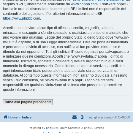
seguito “GPL”) liberamente scaricabile da
www.phpbb.com
. Il software phpBB
facilita le aree di discussione internet; phpBB Limited non è responsabile dei
contenuti e della gestione. Per ulteriori informazioni su phpBB:
https://www.phpbb.com
.
Accetti di non inviare alcun tipo di offesa, oscenità, volgarità, calunnia,
minaccia, messaggio a sfondo sessuale, o qualsiasi altro tipo di materiale che
può violare una qualsiasi Legge del proprio Stato, o dello Stato dove “www.sv-
italia.it” è ospitato, o di una Legge internazionale. Fare ciò porta all’immediato
e permanente divieto di accesso, con notifica al tuo provider Internet se è
ritenuto da noi opportuno. Tutti gli indirizzi IP sono registrati per salvaguardare
e rinforzare queste condizioni. Accetti che “www.sv-italia.it” abbia il diritto di
rimuovere, riscrivere, spostare o chiudere qualsiasi argomento in qualsiasi
momento lo ritenga necessario. Come fruitore di questo servizio, accetti che
ogni informazione (dato personale) tu abbia inviato sia conservata in un
database. Al contempo queste informazioni non saranno divulgate a nessuno
senza il tuo consenso, né “www.sv-italia.it” o phpBB sono da ritenersi
responsabili per qualsiasi violazione al sistema che possa compromettere
queste informazioni.
Torna alla pagina precedente
Home
Indice
Tutti gli orari sono
UTC+02:00
Powered by
phpBB
® Forum Software © phpBB Limited