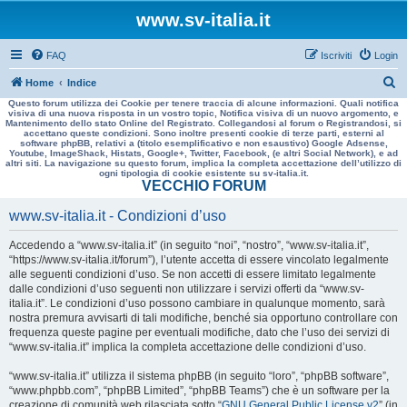
www.sv-italia.it
FAQ
Iscriviti
Login
C
Home
Indice
Questo forum utilizza dei Cookie per tenere traccia di alcune informazioni. Quali notifica
e
visiva di una nuova risposta in un vostro topic, Notifica visiva di un nuovo argomento, e
Mantenimento dello stato Online del Registrato. Collegandosi al forum o Registrandosi, si
r
accettano queste condizioni. Sono inoltre presenti cookie di terze parti, esterni al
software phpBB, relativi a (titolo esemplificativo e non esaustivo) Google Adsense,
c
Youtube, ImageShack, Histats, Google+, Twitter, Facebook, (e altri Social Network), e ad
altri siti. La navigazione su questo forum, implica la completa accettazione dell’utilizzo di
a
ogni tipologia di cookie esistente su sv-italia.it.
VECCHIO FORUM
www.sv-italia.it - Condizioni d’uso
Accedendo a “www.sv-italia.it” (in seguito “noi”, “nostro”, “www.sv-italia.it”,
“https://www.sv-italia.it/forum”), l’utente accetta di essere vincolato legalmente
alle seguenti condizioni d’uso. Se non accetti di essere limitato legalmente
dalle condizioni d’uso seguenti non utilizzare i servizi offerti da “www.sv-
italia.it”. Le condizioni d’uso possono cambiare in qualunque momento, sarà
nostra premura avvisarti di tali modifiche, benché sia opportuno controllare con
frequenza queste pagine per eventuali modifiche, dato che l’uso dei servizi di
“www.sv-italia.it” implica la completa accettazione delle condizioni d’uso.
“www.sv-italia.it” utilizza il sistema phpBB (in seguito “loro”, “phpBB software”,
“www.phpbb.com”, “phpBB Limited”, “phpBB Teams”) che è un software per la
creazione di comunità web rilasciata sotto “
GNU General Public License v2
” (in