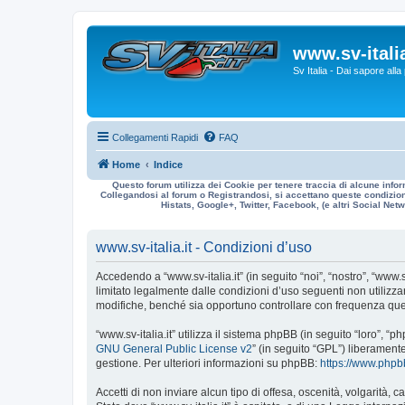
www.sv-italia
Sv Italia - Dai sapore all
Collegamenti Rapidi
FAQ
Home
Indice
Questo forum utilizza dei Cookie per tenere traccia di alcune infor
Collegandosi al forum o Registrandosi, si accettano queste condizioni
Histats, Google+, Twitter, Facebook, (e altri Social Netwo
www.sv-italia.it - Condizioni d’uso
Accedendo a “www.sv-italia.it” (in seguito “noi”, “nostro”, “www.s
limitato legalmente dalle condizioni d’uso seguenti non utilizza
modifiche, benché sia opportuno controllare con frequenza quest
“www.sv-italia.it” utilizza il sistema phpBB (in seguito “loro”
GNU General Public License v2
” (in seguito “GPL”) liberament
gestione. Per ulteriori informazioni su phpBB:
https://www.php
Accetti di non inviare alcun tipo di offesa, oscenità, volgarità,