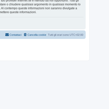
tuo provider Internet se è ritenuto da noi opportuno. Tutti gli
 spostare o chiudere qualsiasi argomento in qualsiasi momento lo
se. Al contempo queste informazioni non saranno divulgate a
mettere queste informazioni.
Contattaci
Cancella cookie
Tutti gli orari sono
UTC+02:00