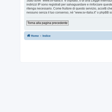
Stato dove “www.sv-italia.it” è ospitato, o di una Legge internaz
indirizzi IP sono registrati per salvaguardare e rinforzare quest
ritenga necessario. Come fruitore di questo servizio, accetti c
nessuno senza il tuo consenso, né “www.sv-italia.it” o phpBB s
Torna alla pagina precedente
Home
Indice