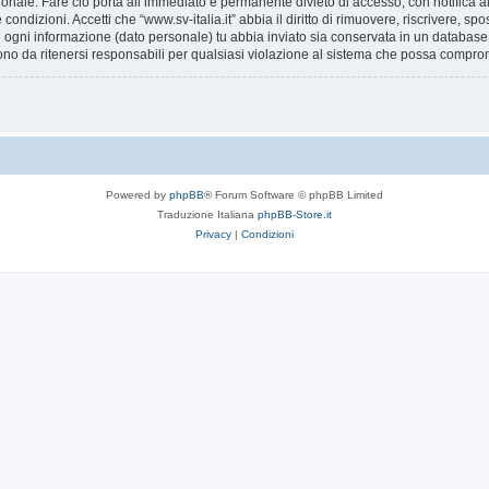
ionale. Fare ciò porta all’immediato e permanente divieto di accesso, con notifica al 
e condizioni. Accetti che “www.sv-italia.it” abbia il diritto di rimuovere, riscrivere,
he ogni informazione (dato personale) tu abbia inviato sia conservata in un databa
ono da ritenersi responsabili per qualsiasi violazione al sistema che possa compro
Powered by
phpBB
® Forum Software © phpBB Limited
Traduzione Italiana
phpBB-Store.it
Privacy
|
Condizioni