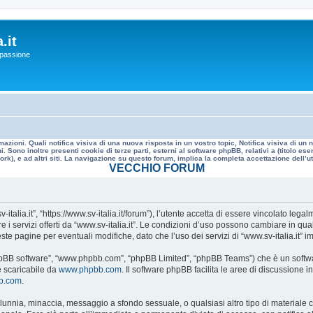
.it
a passione
mazioni. Quali notifica visiva di una nuova risposta in un vostro topic, Notifica visiva di u
. Sono inoltre presenti cookie di terze parti, esterni al software phpBB, relativi a (titolo
rk), e ad altri siti. La navigazione su questo forum, implica la completa accettazione dell’util
VECCHIO FORUM
v-italia.it”, “https://www.sv-italia.it/forum”), l’utente accetta di essere vincolato le
re i servizi offerti da “www.sv-italia.it”. Le condizioni d’uso possono cambiare in q
e pagine per eventuali modifiche, dato che l’uso dei servizi di “www.sv-italia.it” i
, “phpBB software”, “www.phpbb.com”, “phpBB Limited”, “phpBB Teams”) che è un softwa
e scaricabile da
www.phpbb.com
. Il software phpBB facilita le aree di discussione
bb.com
.
 calunnia, minaccia, messaggio a sfondo sessuale, o qualsiasi altro tipo di materiale