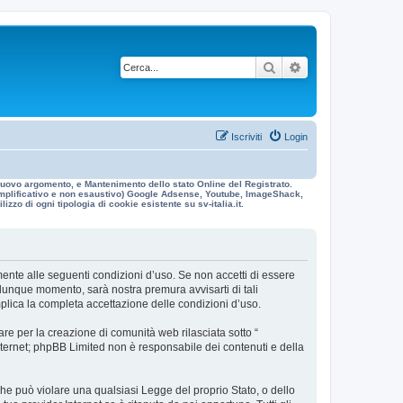
Cerca
Ricerca avanzata
Iscriviti
Login
n nuovo argomento, e Mantenimento dello stato Online del Registrato.
 esemplificativo e non esaustivo) Google Adsense, Youtube, ImageShack,
izzo di ogni tipologia di cookie esistente su sv-italia.it.
galmente alle seguenti condizioni d’uso. Se non accetti di essere
ualunque momento, sarà nostra premura avvisarti di tali
mplica la completa accettazione delle condizioni d’uso.
re per la creazione di comunità web rilasciata sotto “
 internet; phpBB Limited non è responsabile dei contenuti e della
 che può violare una qualsiasi Legge del proprio Stato, o dello