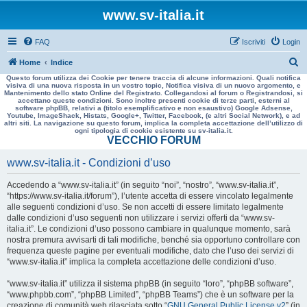
www.sv-italia.it
FAQ
Iscriviti
Login
C
Home
Indice
Questo forum utilizza dei Cookie per tenere traccia di alcune informazioni. Quali notifica
e
visiva di una nuova risposta in un vostro topic, Notifica visiva di un nuovo argomento, e
Mantenimento dello stato Online del Registrato. Collegandosi al forum o Registrandosi, si
r
accettano queste condizioni. Sono inoltre presenti cookie di terze parti, esterni al
software phpBB, relativi a (titolo esemplificativo e non esaustivo) Google Adsense,
c
Youtube, ImageShack, Histats, Google+, Twitter, Facebook, (e altri Social Network), e ad
altri siti. La navigazione su questo forum, implica la completa accettazione dell’utilizzo di
a
ogni tipologia di cookie esistente su sv-italia.it.
VECCHIO FORUM
www.sv-italia.it - Condizioni d’uso
Accedendo a “www.sv-italia.it” (in seguito “noi”, “nostro”, “www.sv-italia.it”,
“https://www.sv-italia.it/forum”), l’utente accetta di essere vincolato legalmente
alle seguenti condizioni d’uso. Se non accetti di essere limitato legalmente
dalle condizioni d’uso seguenti non utilizzare i servizi offerti da “www.sv-
italia.it”. Le condizioni d’uso possono cambiare in qualunque momento, sarà
nostra premura avvisarti di tali modifiche, benché sia opportuno controllare con
frequenza queste pagine per eventuali modifiche, dato che l’uso dei servizi di
“www.sv-italia.it” implica la completa accettazione delle condizioni d’uso.
“www.sv-italia.it” utilizza il sistema phpBB (in seguito “loro”, “phpBB software”,
“www.phpbb.com”, “phpBB Limited”, “phpBB Teams”) che è un software per la
creazione di comunità web rilasciata sotto “
GNU General Public License v2
” (in