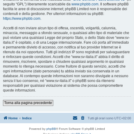
seguito “GPL”) liberamente scaricabile da
www.phpbb.com
. Il software phpBB
facilita le aree di discussione internet; phpBB Limited non è responsabile dei
contenuti e della gestione. Per ulteriori informazioni su phpBB:
https://www.phpbb.com
.
Accetti di non inviare alcun tipo di offesa, oscenità, volgarità, calunnia,
minaccia, messaggio a sfondo sessuale, o qualsiasi altro tipo di materiale che
può violare una qualsiasi Legge del proprio Stato, o dello Stato dove “www.sv-
italia.it” è ospitato, o di una Legge internazionale. Fare ciò porta all’immediato
e permanente divieto di accesso, con notifica al tuo provider Internet se è
ritenuto da noi opportuno. Tutti gli indirizzi IP sono registrati per salvaguardare
e rinforzare queste condizioni. Accetti che “www.sv-italia.it” abbia il diritto di
rimuovere, riscrivere, spostare o chiudere qualsiasi argomento in qualsiasi
momento lo ritenga necessario. Come fruitore di questo servizio, accetti che
ogni informazione (dato personale) tu abbia inviato sia conservata in un
database. Al contempo queste informazioni non saranno divulgate a nessuno
senza il tuo consenso, né “www.sv-italia.it” o phpBB sono da ritenersi
responsabili per qualsiasi violazione al sistema che possa compromettere
queste informazioni.
Torna alla pagina precedente
Home
Indice
Tutti gli orari sono
UTC+02:00
Powered by
phpBB
® Forum Software © phpBB Limited