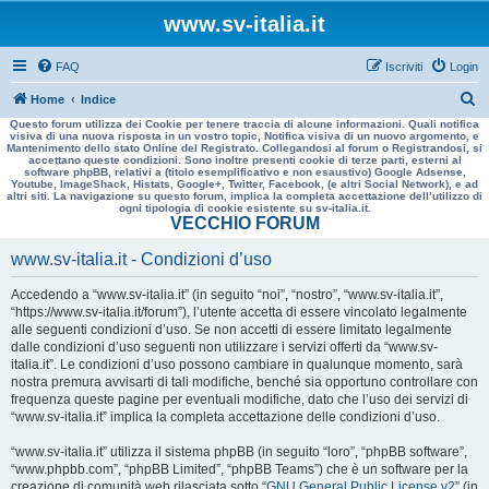
www.sv-italia.it
FAQ
Iscriviti
Login
C
Home
Indice
Questo forum utilizza dei Cookie per tenere traccia di alcune informazioni. Quali notifica
e
visiva di una nuova risposta in un vostro topic, Notifica visiva di un nuovo argomento, e
Mantenimento dello stato Online del Registrato. Collegandosi al forum o Registrandosi, si
r
accettano queste condizioni. Sono inoltre presenti cookie di terze parti, esterni al
software phpBB, relativi a (titolo esemplificativo e non esaustivo) Google Adsense,
c
Youtube, ImageShack, Histats, Google+, Twitter, Facebook, (e altri Social Network), e ad
altri siti. La navigazione su questo forum, implica la completa accettazione dell’utilizzo di
a
ogni tipologia di cookie esistente su sv-italia.it.
VECCHIO FORUM
www.sv-italia.it - Condizioni d’uso
Accedendo a “www.sv-italia.it” (in seguito “noi”, “nostro”, “www.sv-italia.it”,
“https://www.sv-italia.it/forum”), l’utente accetta di essere vincolato legalmente
alle seguenti condizioni d’uso. Se non accetti di essere limitato legalmente
dalle condizioni d’uso seguenti non utilizzare i servizi offerti da “www.sv-
italia.it”. Le condizioni d’uso possono cambiare in qualunque momento, sarà
nostra premura avvisarti di tali modifiche, benché sia opportuno controllare con
frequenza queste pagine per eventuali modifiche, dato che l’uso dei servizi di
“www.sv-italia.it” implica la completa accettazione delle condizioni d’uso.
“www.sv-italia.it” utilizza il sistema phpBB (in seguito “loro”, “phpBB software”,
“www.phpbb.com”, “phpBB Limited”, “phpBB Teams”) che è un software per la
creazione di comunità web rilasciata sotto “
GNU General Public License v2
” (in