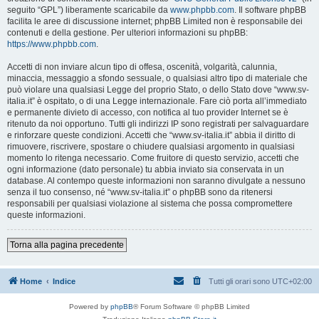
seguito “GPL”) liberamente scaricabile da
www.phpbb.com
. Il software phpBB
facilita le aree di discussione internet; phpBB Limited non è responsabile dei
contenuti e della gestione. Per ulteriori informazioni su phpBB:
https://www.phpbb.com
.
Accetti di non inviare alcun tipo di offesa, oscenità, volgarità, calunnia,
minaccia, messaggio a sfondo sessuale, o qualsiasi altro tipo di materiale che
può violare una qualsiasi Legge del proprio Stato, o dello Stato dove “www.sv-
italia.it” è ospitato, o di una Legge internazionale. Fare ciò porta all’immediato
e permanente divieto di accesso, con notifica al tuo provider Internet se è
ritenuto da noi opportuno. Tutti gli indirizzi IP sono registrati per salvaguardare
e rinforzare queste condizioni. Accetti che “www.sv-italia.it” abbia il diritto di
rimuovere, riscrivere, spostare o chiudere qualsiasi argomento in qualsiasi
momento lo ritenga necessario. Come fruitore di questo servizio, accetti che
ogni informazione (dato personale) tu abbia inviato sia conservata in un
database. Al contempo queste informazioni non saranno divulgate a nessuno
senza il tuo consenso, né “www.sv-italia.it” o phpBB sono da ritenersi
responsabili per qualsiasi violazione al sistema che possa compromettere
queste informazioni.
Torna alla pagina precedente
Home
Indice
Tutti gli orari sono
UTC+02:00
Powered by
phpBB
® Forum Software © phpBB Limited