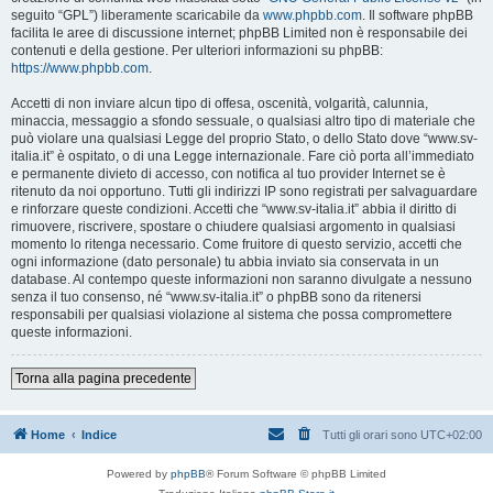
seguito “GPL”) liberamente scaricabile da
www.phpbb.com
. Il software phpBB
facilita le aree di discussione internet; phpBB Limited non è responsabile dei
contenuti e della gestione. Per ulteriori informazioni su phpBB:
https://www.phpbb.com
.
Accetti di non inviare alcun tipo di offesa, oscenità, volgarità, calunnia,
minaccia, messaggio a sfondo sessuale, o qualsiasi altro tipo di materiale che
può violare una qualsiasi Legge del proprio Stato, o dello Stato dove “www.sv-
italia.it” è ospitato, o di una Legge internazionale. Fare ciò porta all’immediato
e permanente divieto di accesso, con notifica al tuo provider Internet se è
ritenuto da noi opportuno. Tutti gli indirizzi IP sono registrati per salvaguardare
e rinforzare queste condizioni. Accetti che “www.sv-italia.it” abbia il diritto di
rimuovere, riscrivere, spostare o chiudere qualsiasi argomento in qualsiasi
momento lo ritenga necessario. Come fruitore di questo servizio, accetti che
ogni informazione (dato personale) tu abbia inviato sia conservata in un
database. Al contempo queste informazioni non saranno divulgate a nessuno
senza il tuo consenso, né “www.sv-italia.it” o phpBB sono da ritenersi
responsabili per qualsiasi violazione al sistema che possa compromettere
queste informazioni.
Torna alla pagina precedente
Home
Indice
Tutti gli orari sono
UTC+02:00
Powered by
phpBB
® Forum Software © phpBB Limited