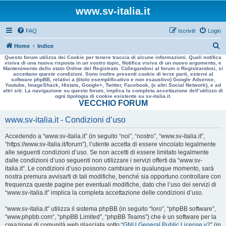
www.sv-italia.it
FAQ
Iscriviti
Login
C
Home
Indice
Questo forum utilizza dei Cookie per tenere traccia di alcune informazioni. Quali notifica
e
visiva di una nuova risposta in un vostro topic, Notifica visiva di un nuovo argomento, e
Mantenimento dello stato Online del Registrato. Collegandosi al forum o Registrandosi, si
r
accettano queste condizioni. Sono inoltre presenti cookie di terze parti, esterni al
software phpBB, relativi a (titolo esemplificativo e non esaustivo) Google Adsense,
c
Youtube, ImageShack, Histats, Google+, Twitter, Facebook, (e altri Social Network), e ad
altri siti. La navigazione su questo forum, implica la completa accettazione dell’utilizzo di
a
ogni tipologia di cookie esistente su sv-italia.it.
VECCHIO FORUM
www.sv-italia.it - Condizioni d’uso
Accedendo a “www.sv-italia.it” (in seguito “noi”, “nostro”, “www.sv-italia.it”,
“https://www.sv-italia.it/forum”), l’utente accetta di essere vincolato legalmente
alle seguenti condizioni d’uso. Se non accetti di essere limitato legalmente
dalle condizioni d’uso seguenti non utilizzare i servizi offerti da “www.sv-
italia.it”. Le condizioni d’uso possono cambiare in qualunque momento, sarà
nostra premura avvisarti di tali modifiche, benché sia opportuno controllare con
frequenza queste pagine per eventuali modifiche, dato che l’uso dei servizi di
“www.sv-italia.it” implica la completa accettazione delle condizioni d’uso.
“www.sv-italia.it” utilizza il sistema phpBB (in seguito “loro”, “phpBB software”,
“www.phpbb.com”, “phpBB Limited”, “phpBB Teams”) che è un software per la
creazione di comunità web rilasciata sotto “
GNU General Public License v2
” (in