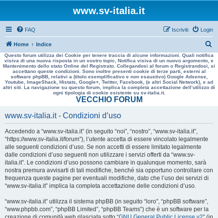
www.sv-italia.it
FAQ
Iscriviti
Login
C
Home
Indice
Questo forum utilizza dei Cookie per tenere traccia di alcune informazioni. Quali notifica
e
visiva di una nuova risposta in un vostro topic, Notifica visiva di un nuovo argomento, e
Mantenimento dello stato Online del Registrato. Collegandosi al forum o Registrandosi, si
r
accettano queste condizioni. Sono inoltre presenti cookie di terze parti, esterni al
software phpBB, relativi a (titolo esemplificativo e non esaustivo) Google Adsense,
c
Youtube, ImageShack, Histats, Google+, Twitter, Facebook, (e altri Social Network), e ad
altri siti. La navigazione su questo forum, implica la completa accettazione dell’utilizzo di
a
ogni tipologia di cookie esistente su sv-italia.it.
VECCHIO FORUM
www.sv-italia.it - Condizioni d’uso
Accedendo a “www.sv-italia.it” (in seguito “noi”, “nostro”, “www.sv-italia.it”,
“https://www.sv-italia.it/forum”), l’utente accetta di essere vincolato legalmente
alle seguenti condizioni d’uso. Se non accetti di essere limitato legalmente
dalle condizioni d’uso seguenti non utilizzare i servizi offerti da “www.sv-
italia.it”. Le condizioni d’uso possono cambiare in qualunque momento, sarà
nostra premura avvisarti di tali modifiche, benché sia opportuno controllare con
frequenza queste pagine per eventuali modifiche, dato che l’uso dei servizi di
“www.sv-italia.it” implica la completa accettazione delle condizioni d’uso.
“www.sv-italia.it” utilizza il sistema phpBB (in seguito “loro”, “phpBB software”,
“www.phpbb.com”, “phpBB Limited”, “phpBB Teams”) che è un software per la
creazione di comunità web rilasciata sotto “
GNU General Public License v2
” (in