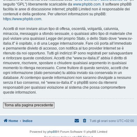
seguito “GPL”) liberamente scaricabile da
www.phpbb.com
. Il software phpBB
facilita le aree di discussione internet; phpBB Limited non è responsabile dei
contenuti e della gestione. Per ulteriori informazioni su phpBB:
https://www.phpbb.com
.
Accetti di non inviare alcun tipo di offesa, oscenità, volgarità, calunnia,
minaccia, messaggio a sfondo sessuale, o qualsiasi altro tipo di materiale che
può violare una qualsiasi Legge del proprio Stato, o dello Stato dove “www.sv-
italia.it” è ospitato, o di una Legge internazionale. Fare ciò porta all’immediato
e permanente divieto di accesso, con notifica al tuo provider Internet se è
ritenuto da noi opportuno. Tutti gli indirizzi IP sono registrati per salvaguardare
e rinforzare queste condizioni. Accetti che “www.sv-italia.it” abbia il diritto di
rimuovere, riscrivere, spostare o chiudere qualsiasi argomento in qualsiasi
momento lo ritenga necessario. Come fruitore di questo servizio, accetti che
ogni informazione (dato personale) tu abbia inviato sia conservata in un
database. Al contempo queste informazioni non saranno divulgate a nessuno
senza il tuo consenso, né “www.sv-italia.it” o phpBB sono da ritenersi
responsabili per qualsiasi violazione al sistema che possa compromettere
queste informazioni.
Torna alla pagina precedente
Home
Indice
Tutti gli orari sono
UTC+02:00
Powered by
phpBB
® Forum Software © phpBB Limited