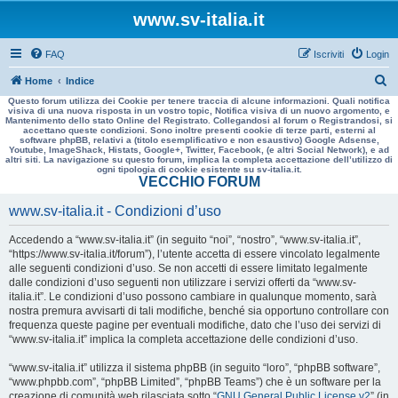
www.sv-italia.it
FAQ
Iscriviti
Login
C
Home
Indice
Questo forum utilizza dei Cookie per tenere traccia di alcune informazioni. Quali notifica
e
visiva di una nuova risposta in un vostro topic, Notifica visiva di un nuovo argomento, e
Mantenimento dello stato Online del Registrato. Collegandosi al forum o Registrandosi, si
r
accettano queste condizioni. Sono inoltre presenti cookie di terze parti, esterni al
software phpBB, relativi a (titolo esemplificativo e non esaustivo) Google Adsense,
c
Youtube, ImageShack, Histats, Google+, Twitter, Facebook, (e altri Social Network), e ad
altri siti. La navigazione su questo forum, implica la completa accettazione dell’utilizzo di
a
ogni tipologia di cookie esistente su sv-italia.it.
VECCHIO FORUM
www.sv-italia.it - Condizioni d’uso
Accedendo a “www.sv-italia.it” (in seguito “noi”, “nostro”, “www.sv-italia.it”,
“https://www.sv-italia.it/forum”), l’utente accetta di essere vincolato legalmente
alle seguenti condizioni d’uso. Se non accetti di essere limitato legalmente
dalle condizioni d’uso seguenti non utilizzare i servizi offerti da “www.sv-
italia.it”. Le condizioni d’uso possono cambiare in qualunque momento, sarà
nostra premura avvisarti di tali modifiche, benché sia opportuno controllare con
frequenza queste pagine per eventuali modifiche, dato che l’uso dei servizi di
“www.sv-italia.it” implica la completa accettazione delle condizioni d’uso.
“www.sv-italia.it” utilizza il sistema phpBB (in seguito “loro”, “phpBB software”,
“www.phpbb.com”, “phpBB Limited”, “phpBB Teams”) che è un software per la
creazione di comunità web rilasciata sotto “
GNU General Public License v2
” (in