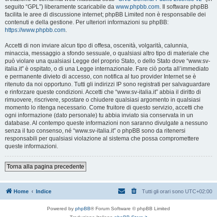
seguito “GPL”) liberamente scaricabile da
www.phpbb.com
. Il software phpBB
facilita le aree di discussione internet; phpBB Limited non è responsabile dei
contenuti e della gestione. Per ulteriori informazioni su phpBB:
https://www.phpbb.com
.
Accetti di non inviare alcun tipo di offesa, oscenità, volgarità, calunnia,
minaccia, messaggio a sfondo sessuale, o qualsiasi altro tipo di materiale che
può violare una qualsiasi Legge del proprio Stato, o dello Stato dove “www.sv-
italia.it” è ospitato, o di una Legge internazionale. Fare ciò porta all’immediato
e permanente divieto di accesso, con notifica al tuo provider Internet se è
ritenuto da noi opportuno. Tutti gli indirizzi IP sono registrati per salvaguardare
e rinforzare queste condizioni. Accetti che “www.sv-italia.it” abbia il diritto di
rimuovere, riscrivere, spostare o chiudere qualsiasi argomento in qualsiasi
momento lo ritenga necessario. Come fruitore di questo servizio, accetti che
ogni informazione (dato personale) tu abbia inviato sia conservata in un
database. Al contempo queste informazioni non saranno divulgate a nessuno
senza il tuo consenso, né “www.sv-italia.it” o phpBB sono da ritenersi
responsabili per qualsiasi violazione al sistema che possa compromettere
queste informazioni.
Torna alla pagina precedente
Home
Indice
Tutti gli orari sono
UTC+02:00
Powered by
phpBB
® Forum Software © phpBB Limited