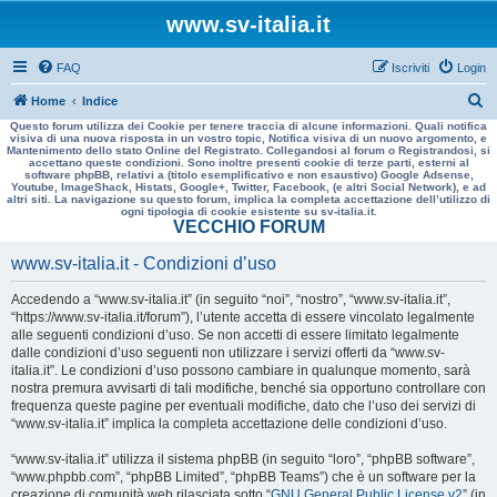
www.sv-italia.it
FAQ
Iscriviti
Login
C
Home
Indice
Questo forum utilizza dei Cookie per tenere traccia di alcune informazioni. Quali notifica
e
visiva di una nuova risposta in un vostro topic, Notifica visiva di un nuovo argomento, e
Mantenimento dello stato Online del Registrato. Collegandosi al forum o Registrandosi, si
r
accettano queste condizioni. Sono inoltre presenti cookie di terze parti, esterni al
software phpBB, relativi a (titolo esemplificativo e non esaustivo) Google Adsense,
c
Youtube, ImageShack, Histats, Google+, Twitter, Facebook, (e altri Social Network), e ad
altri siti. La navigazione su questo forum, implica la completa accettazione dell’utilizzo di
a
ogni tipologia di cookie esistente su sv-italia.it.
VECCHIO FORUM
www.sv-italia.it - Condizioni d’uso
Accedendo a “www.sv-italia.it” (in seguito “noi”, “nostro”, “www.sv-italia.it”,
“https://www.sv-italia.it/forum”), l’utente accetta di essere vincolato legalmente
alle seguenti condizioni d’uso. Se non accetti di essere limitato legalmente
dalle condizioni d’uso seguenti non utilizzare i servizi offerti da “www.sv-
italia.it”. Le condizioni d’uso possono cambiare in qualunque momento, sarà
nostra premura avvisarti di tali modifiche, benché sia opportuno controllare con
frequenza queste pagine per eventuali modifiche, dato che l’uso dei servizi di
“www.sv-italia.it” implica la completa accettazione delle condizioni d’uso.
“www.sv-italia.it” utilizza il sistema phpBB (in seguito “loro”, “phpBB software”,
“www.phpbb.com”, “phpBB Limited”, “phpBB Teams”) che è un software per la
creazione di comunità web rilasciata sotto “
GNU General Public License v2
” (in