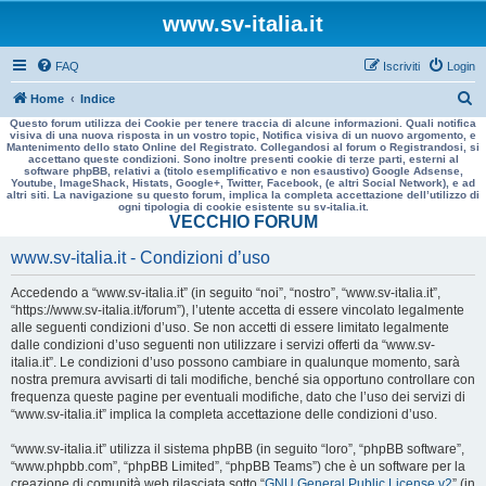
www.sv-italia.it
FAQ
Iscriviti
Login
C
Home
Indice
Questo forum utilizza dei Cookie per tenere traccia di alcune informazioni. Quali notifica
e
visiva di una nuova risposta in un vostro topic, Notifica visiva di un nuovo argomento, e
Mantenimento dello stato Online del Registrato. Collegandosi al forum o Registrandosi, si
r
accettano queste condizioni. Sono inoltre presenti cookie di terze parti, esterni al
software phpBB, relativi a (titolo esemplificativo e non esaustivo) Google Adsense,
c
Youtube, ImageShack, Histats, Google+, Twitter, Facebook, (e altri Social Network), e ad
altri siti. La navigazione su questo forum, implica la completa accettazione dell’utilizzo di
a
ogni tipologia di cookie esistente su sv-italia.it.
VECCHIO FORUM
www.sv-italia.it - Condizioni d’uso
Accedendo a “www.sv-italia.it” (in seguito “noi”, “nostro”, “www.sv-italia.it”,
“https://www.sv-italia.it/forum”), l’utente accetta di essere vincolato legalmente
alle seguenti condizioni d’uso. Se non accetti di essere limitato legalmente
dalle condizioni d’uso seguenti non utilizzare i servizi offerti da “www.sv-
italia.it”. Le condizioni d’uso possono cambiare in qualunque momento, sarà
nostra premura avvisarti di tali modifiche, benché sia opportuno controllare con
frequenza queste pagine per eventuali modifiche, dato che l’uso dei servizi di
“www.sv-italia.it” implica la completa accettazione delle condizioni d’uso.
“www.sv-italia.it” utilizza il sistema phpBB (in seguito “loro”, “phpBB software”,
“www.phpbb.com”, “phpBB Limited”, “phpBB Teams”) che è un software per la
creazione di comunità web rilasciata sotto “
GNU General Public License v2
” (in