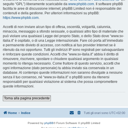
seguito “GPL”) liberamente scaricabile da
www.phpbb.com
. Il software phpBB
facilita le aree di discussione internet; phpBB Limited non è responsabile dei
contenuti e della gestione. Per ulteriori informazioni su phpBB:
https://www.phpbb.com
.
Accetti di non inviare alcun tipo di offesa, oscenità, volgarità, calunnia,
minaccia, messaggio a sfondo sessuale, o qualsiasi altro tipo di materiale che
può violare una qualsiasi Legge del proprio Stato, o dello Stato dove “www.sv-
italia.it” è ospitato, o di una Legge internazionale. Fare ciò porta all’immediato
e permanente divieto di accesso, con notifica al tuo provider Internet se è
ritenuto da noi opportuno. Tutti gli indirizzi IP sono registrati per salvaguardare
e rinforzare queste condizioni. Accetti che “www.sv-italia.it” abbia il diritto di
rimuovere, riscrivere, spostare o chiudere qualsiasi argomento in qualsiasi
momento lo ritenga necessario. Come fruitore di questo servizio, accetti che
ogni informazione (dato personale) tu abbia inviato sia conservata in un
database. Al contempo queste informazioni non saranno divulgate a nessuno
senza il tuo consenso, né “www.sv-italia.it” o phpBB sono da ritenersi
responsabili per qualsiasi violazione al sistema che possa compromettere
queste informazioni.
Torna alla pagina precedente
Home
Indice
Tutti gli orari sono
UTC+02:00
Powered by
phpBB
® Forum Software © phpBB Limited