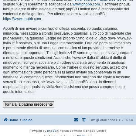
seguito “GPL”) liberamente scaricabile da
www.phpbb.com
. Il software phpBB
facilita le aree di discussione internet; phpBB Limited non è responsabile dei
contenuti e della gestione. Per ulteriori informazioni su phpBB:
https://www.phpbb.com
.
Accetti di non inviare alcun tipo di offesa, oscenità, volgarità, calunnia,
minaccia, messaggio a sfondo sessuale, o qualsiasi altro tipo di materiale che
può violare una qualsiasi Legge del proprio Stato, o dello Stato dove “www.sv-
italia.it” è ospitato, o di una Legge internazionale. Fare ciò porta all’immediato
e permanente divieto di accesso, con notifica al tuo provider Internet se è
ritenuto da noi opportuno. Tutti gli indirizzi IP sono registrati per salvaguardare
e rinforzare queste condizioni. Accetti che “www.sv-italia.it” abbia il diritto di
rimuovere, riscrivere, spostare o chiudere qualsiasi argomento in qualsiasi
momento lo ritenga necessario. Come fruitore di questo servizio, accetti che
ogni informazione (dato personale) tu abbia inviato sia conservata in un
database. Al contempo queste informazioni non saranno divulgate a nessuno
senza il tuo consenso, né “www.sv-italia.it” o phpBB sono da ritenersi
responsabili per qualsiasi violazione al sistema che possa compromettere
queste informazioni.
Torna alla pagina precedente
Home
Indice
Tutti gli orari sono
UTC+02:00
Powered by
phpBB
® Forum Software © phpBB Limited