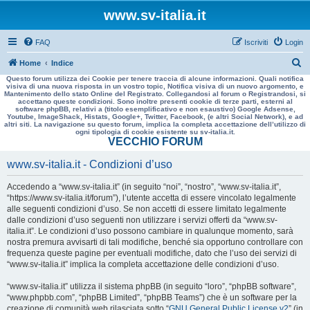
www.sv-italia.it
FAQ
Iscriviti
Login
C
Home
Indice
Questo forum utilizza dei Cookie per tenere traccia di alcune informazioni. Quali notifica
e
visiva di una nuova risposta in un vostro topic, Notifica visiva di un nuovo argomento, e
Mantenimento dello stato Online del Registrato. Collegandosi al forum o Registrandosi, si
r
accettano queste condizioni. Sono inoltre presenti cookie di terze parti, esterni al
software phpBB, relativi a (titolo esemplificativo e non esaustivo) Google Adsense,
c
Youtube, ImageShack, Histats, Google+, Twitter, Facebook, (e altri Social Network), e ad
altri siti. La navigazione su questo forum, implica la completa accettazione dell’utilizzo di
a
ogni tipologia di cookie esistente su sv-italia.it.
VECCHIO FORUM
www.sv-italia.it - Condizioni d’uso
Accedendo a “www.sv-italia.it” (in seguito “noi”, “nostro”, “www.sv-italia.it”,
“https://www.sv-italia.it/forum”), l’utente accetta di essere vincolato legalmente
alle seguenti condizioni d’uso. Se non accetti di essere limitato legalmente
dalle condizioni d’uso seguenti non utilizzare i servizi offerti da “www.sv-
italia.it”. Le condizioni d’uso possono cambiare in qualunque momento, sarà
nostra premura avvisarti di tali modifiche, benché sia opportuno controllare con
frequenza queste pagine per eventuali modifiche, dato che l’uso dei servizi di
“www.sv-italia.it” implica la completa accettazione delle condizioni d’uso.
“www.sv-italia.it” utilizza il sistema phpBB (in seguito “loro”, “phpBB software”,
“www.phpbb.com”, “phpBB Limited”, “phpBB Teams”) che è un software per la
creazione di comunità web rilasciata sotto “
GNU General Public License v2
” (in