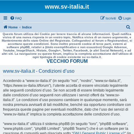
www.sv-italia.it
FAQ
Iscriviti
Login
C
Home
Indice
Questo forum utilizza dei Cookie per tenere traccia di alcune informazioni. Quali notifica
e
visiva di una nuova risposta in un vostro topic, Notifica visiva di un nuovo argomento, e
Mantenimento dello stato Online del Registrato. Collegandosi al forum o Registrandosi, si
r
accettano queste condizioni. Sono inoltre presenti cookie di terze parti, esterni al
software phpBB, relativi a (titolo esemplificativo e non esaustivo) Google Adsense,
c
Youtube, ImageShack, Histats, Google+, Twitter, Facebook, (e altri Social Network), e ad
altri siti. La navigazione su questo forum, implica la completa accettazione dell’utilizzo di
a
ogni tipologia di cookie esistente su sv-italia.it.
VECCHIO FORUM
www.sv-italia.it - Condizioni d’uso
Accedendo a “www.sv-italia.it” (in seguito “noi”, “nostro”, “www.sv-italia.it”,
“https://www.sv-italia.it/forum”), l’utente accetta di essere vincolato legalmente
alle seguenti condizioni d’uso. Se non accetti di essere limitato legalmente
dalle condizioni d’uso seguenti non utilizzare i servizi offerti da “www.sv-
italia.it”. Le condizioni d’uso possono cambiare in qualunque momento, sarà
nostra premura avvisarti di tali modifiche, benché sia opportuno controllare con
frequenza queste pagine per eventuali modifiche, dato che l’uso dei servizi di
“www.sv-italia.it” implica la completa accettazione delle condizioni d’uso.
“www.sv-italia.it” utilizza il sistema phpBB (in seguito “loro”, “phpBB software”,
“www.phpbb.com”, “phpBB Limited”, “phpBB Teams”) che è un software per la
creazione di comunità web rilasciata sotto “
GNU General Public License v2
” (in