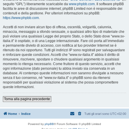
seguito “GPL”) liberamente scaricabile da
www.phpbb.com
. Il software phpBB
facilita le aree di discussione internet; phpBB Limited non è responsabile dei
contenuti e della gestione. Per ulteriori informazioni su phpBB:
https://www.phpbb.com
.
Accetti di non inviare alcun tipo di offesa, oscenità, volgarità, calunnia,
minaccia, messaggio a sfondo sessuale, o qualsiasi altro tipo di materiale che
può violare una qualsiasi Legge del proprio Stato, o dello Stato dove “www.sv-
italia.it” è ospitato, o di una Legge internazionale. Fare ciò porta all’immediato
e permanente divieto di accesso, con notifica al tuo provider Internet se è
ritenuto da noi opportuno. Tutti gli indirizzi IP sono registrati per salvaguardare
e rinforzare queste condizioni. Accetti che “www.sv-italia.it” abbia il diritto di
rimuovere, riscrivere, spostare o chiudere qualsiasi argomento in qualsiasi
momento lo ritenga necessario. Come fruitore di questo servizio, accetti che
ogni informazione (dato personale) tu abbia inviato sia conservata in un
database. Al contempo queste informazioni non saranno divulgate a nessuno
senza il tuo consenso, né “www.sv-italia.it” o phpBB sono da ritenersi
responsabili per qualsiasi violazione al sistema che possa compromettere
queste informazioni.
Torna alla pagina precedente
Home
Indice
Tutti gli orari sono
UTC+02:00
Powered by
phpBB
® Forum Software © phpBB Limited