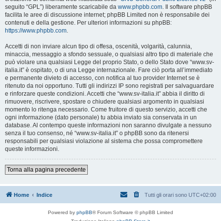
seguito “GPL”) liberamente scaricabile da
www.phpbb.com
. Il software phpBB
facilita le aree di discussione internet; phpBB Limited non è responsabile dei
contenuti e della gestione. Per ulteriori informazioni su phpBB:
https://www.phpbb.com
.
Accetti di non inviare alcun tipo di offesa, oscenità, volgarità, calunnia,
minaccia, messaggio a sfondo sessuale, o qualsiasi altro tipo di materiale che
può violare una qualsiasi Legge del proprio Stato, o dello Stato dove “www.sv-
italia.it” è ospitato, o di una Legge internazionale. Fare ciò porta all’immediato
e permanente divieto di accesso, con notifica al tuo provider Internet se è
ritenuto da noi opportuno. Tutti gli indirizzi IP sono registrati per salvaguardare
e rinforzare queste condizioni. Accetti che “www.sv-italia.it” abbia il diritto di
rimuovere, riscrivere, spostare o chiudere qualsiasi argomento in qualsiasi
momento lo ritenga necessario. Come fruitore di questo servizio, accetti che
ogni informazione (dato personale) tu abbia inviato sia conservata in un
database. Al contempo queste informazioni non saranno divulgate a nessuno
senza il tuo consenso, né “www.sv-italia.it” o phpBB sono da ritenersi
responsabili per qualsiasi violazione al sistema che possa compromettere
queste informazioni.
Torna alla pagina precedente
Home
Indice
Tutti gli orari sono
UTC+02:00
Powered by
phpBB
® Forum Software © phpBB Limited