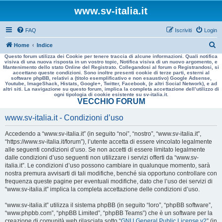
www.sv-italia.it
FAQ
Iscriviti
Login
C
Home
Indice
Questo forum utilizza dei Cookie per tenere traccia di alcune informazioni. Quali notifica
e
visiva di una nuova risposta in un vostro topic, Notifica visiva di un nuovo argomento, e
Mantenimento dello stato Online del Registrato. Collegandosi al forum o Registrandosi, si
r
accettano queste condizioni. Sono inoltre presenti cookie di terze parti, esterni al
software phpBB, relativi a (titolo esemplificativo e non esaustivo) Google Adsense,
c
Youtube, ImageShack, Histats, Google+, Twitter, Facebook, (e altri Social Network), e ad
altri siti. La navigazione su questo forum, implica la completa accettazione dell’utilizzo di
a
ogni tipologia di cookie esistente su sv-italia.it.
VECCHIO FORUM
www.sv-italia.it - Condizioni d’uso
Accedendo a “www.sv-italia.it” (in seguito “noi”, “nostro”, “www.sv-italia.it”,
“https://www.sv-italia.it/forum”), l’utente accetta di essere vincolato legalmente
alle seguenti condizioni d’uso. Se non accetti di essere limitato legalmente
dalle condizioni d’uso seguenti non utilizzare i servizi offerti da “www.sv-
italia.it”. Le condizioni d’uso possono cambiare in qualunque momento, sarà
nostra premura avvisarti di tali modifiche, benché sia opportuno controllare con
frequenza queste pagine per eventuali modifiche, dato che l’uso dei servizi di
“www.sv-italia.it” implica la completa accettazione delle condizioni d’uso.
“www.sv-italia.it” utilizza il sistema phpBB (in seguito “loro”, “phpBB software”,
“www.phpbb.com”, “phpBB Limited”, “phpBB Teams”) che è un software per la
creazione di comunità web rilasciata sotto “
GNU General Public License v2
” (in