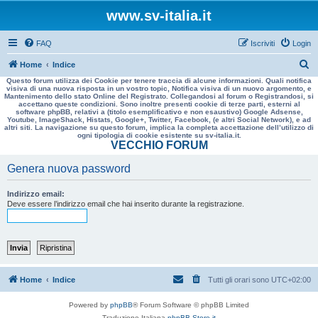
www.sv-italia.it
FAQ
Iscriviti
Login
C
Home
Indice
Questo forum utilizza dei Cookie per tenere traccia di alcune informazioni. Quali notifica
e
visiva di una nuova risposta in un vostro topic, Notifica visiva di un nuovo argomento, e
Mantenimento dello stato Online del Registrato. Collegandosi al forum o Registrandosi, si
r
accettano queste condizioni. Sono inoltre presenti cookie di terze parti, esterni al
software phpBB, relativi a (titolo esemplificativo e non esaustivo) Google Adsense,
c
Youtube, ImageShack, Histats, Google+, Twitter, Facebook, (e altri Social Network), e ad
altri siti. La navigazione su questo forum, implica la completa accettazione dell’utilizzo di
a
ogni tipologia di cookie esistente su sv-italia.it.
VECCHIO FORUM
Genera nuova password
Indirizzo email:
Deve essere l’indirizzo email che hai inserito durante la registrazione.
Home
Indice
Tutti gli orari sono
UTC+02:00
Powered by
phpBB
® Forum Software © phpBB Limited
Traduzione Italiana
phpBB-Store.it