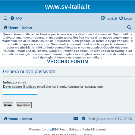
www.sv-italia.it
FAQ
Iscriviti
Login
C
Home
Indice
Questo forum utilizza dei Cookie per tenere traccia di alcune informazioni. Quali notifica
e
visiva di una nuova risposta in un vostro topic, Notifica visiva di un nuovo argomento, e
Mantenimento dello stato Online del Registrato. Collegandosi al forum o Registrandosi, si
r
accettano queste condizioni. Sono inoltre presenti cookie di terze parti, esterni al
software phpBB, relativi a (titolo esemplificativo e non esaustivo) Google Adsense,
c
Youtube, ImageShack, Histats, Google+, Twitter, Facebook, (e altri Social Network), e ad
altri siti. La navigazione su questo forum, implica la completa accettazione dell’utilizzo di
a
ogni tipologia di cookie esistente su sv-italia.it.
VECCHIO FORUM
Genera nuova password
Indirizzo email:
Deve essere l’indirizzo email che hai inserito durante la registrazione.
Home
Indice
Tutti gli orari sono
UTC+02:00
Powered by
phpBB
® Forum Software © phpBB Limited
Traduzione Italiana
phpBB-Store.it