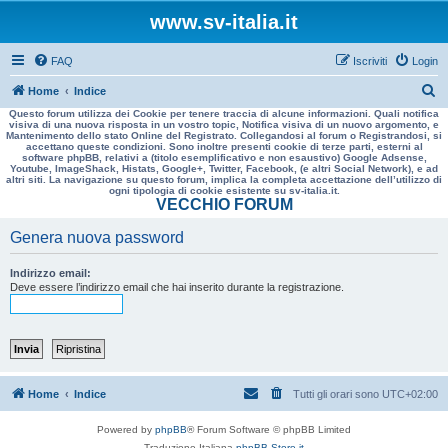
www.sv-italia.it
FAQ
Iscriviti
Login
C
Home
Indice
Questo forum utilizza dei Cookie per tenere traccia di alcune informazioni. Quali notifica
e
visiva di una nuova risposta in un vostro topic, Notifica visiva di un nuovo argomento, e
Mantenimento dello stato Online del Registrato. Collegandosi al forum o Registrandosi, si
r
accettano queste condizioni. Sono inoltre presenti cookie di terze parti, esterni al
software phpBB, relativi a (titolo esemplificativo e non esaustivo) Google Adsense,
c
Youtube, ImageShack, Histats, Google+, Twitter, Facebook, (e altri Social Network), e ad
altri siti. La navigazione su questo forum, implica la completa accettazione dell’utilizzo di
a
ogni tipologia di cookie esistente su sv-italia.it.
VECCHIO FORUM
Genera nuova password
Indirizzo email:
Deve essere l’indirizzo email che hai inserito durante la registrazione.
Home
Indice
Tutti gli orari sono
UTC+02:00
Powered by
phpBB
® Forum Software © phpBB Limited
Traduzione Italiana
phpBB-Store.it