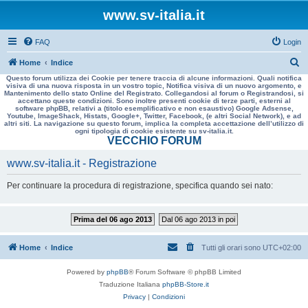
www.sv-italia.it
FAQ
Login
C
Home
Indice
Questo forum utilizza dei Cookie per tenere traccia di alcune informazioni. Quali notifica
e
visiva di una nuova risposta in un vostro topic, Notifica visiva di un nuovo argomento, e
Mantenimento dello stato Online del Registrato. Collegandosi al forum o Registrandosi, si
r
accettano queste condizioni. Sono inoltre presenti cookie di terze parti, esterni al
software phpBB, relativi a (titolo esemplificativo e non esaustivo) Google Adsense,
c
Youtube, ImageShack, Histats, Google+, Twitter, Facebook, (e altri Social Network), e ad
altri siti. La navigazione su questo forum, implica la completa accettazione dell’utilizzo di
a
ogni tipologia di cookie esistente su sv-italia.it.
VECCHIO FORUM
www.sv-italia.it - Registrazione
Per continuare la procedura di registrazione, specifica quando sei nato:
Prima del 06 ago 2013
Dal 06 ago 2013 in poi
Home
Indice
Tutti gli orari sono
UTC+02:00
Powered by
phpBB
® Forum Software © phpBB Limited
Traduzione Italiana
phpBB-Store.it
Privacy
|
Condizioni