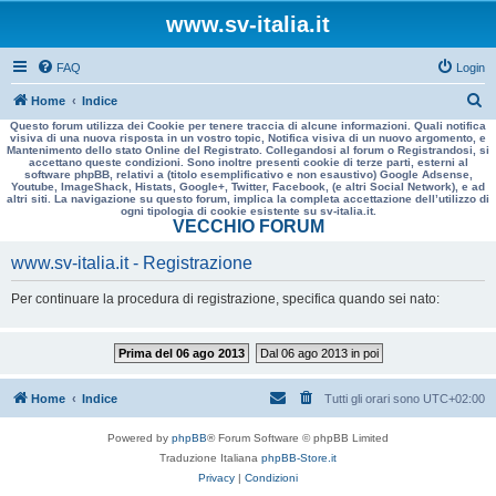
www.sv-italia.it
FAQ
Login
C
Home
Indice
Questo forum utilizza dei Cookie per tenere traccia di alcune informazioni. Quali notifica
e
visiva di una nuova risposta in un vostro topic, Notifica visiva di un nuovo argomento, e
Mantenimento dello stato Online del Registrato. Collegandosi al forum o Registrandosi, si
r
accettano queste condizioni. Sono inoltre presenti cookie di terze parti, esterni al
software phpBB, relativi a (titolo esemplificativo e non esaustivo) Google Adsense,
c
Youtube, ImageShack, Histats, Google+, Twitter, Facebook, (e altri Social Network), e ad
altri siti. La navigazione su questo forum, implica la completa accettazione dell’utilizzo di
a
ogni tipologia di cookie esistente su sv-italia.it.
VECCHIO FORUM
www.sv-italia.it - Registrazione
Per continuare la procedura di registrazione, specifica quando sei nato:
Prima del 06 ago 2013
Dal 06 ago 2013 in poi
Home
Indice
Tutti gli orari sono
UTC+02:00
Powered by
phpBB
® Forum Software © phpBB Limited
Traduzione Italiana
phpBB-Store.it
Privacy
|
Condizioni