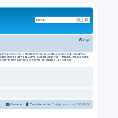
Cerca
Ricerca avanzata
Login
n nuovo argomento, e Mantenimento dello stato Online del Registrato.
 esemplificativo e non esaustivo) Google Adsense, Youtube, ImageShack,
izzo di ogni tipologia di cookie esistente su sv-italia.it.
Contattaci
Cancella cookie
Tutti gli orari sono
UTC+02:00