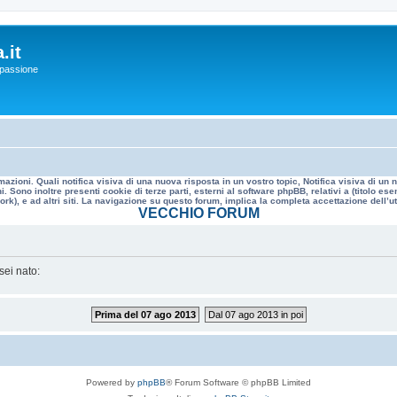
.it
a passione
mazioni. Quali notifica visiva di una nuova risposta in un vostro topic, Notifica visiva di u
. Sono inoltre presenti cookie di terze parti, esterni al software phpBB, relativi a (titolo
rk), e ad altri siti. La navigazione su questo forum, implica la completa accettazione dell’util
VECCHIO FORUM
sei nato:
Prima del 07 ago 2013
Dal 07 ago 2013 in poi
Powered by
phpBB
® Forum Software © phpBB Limited