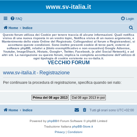
www.sv-italia.it
FAQ
Login
C
Home
Indice
Questo forum utilizza dei Cookie per tenere traccia di alcune informazioni. Quali notifica
e
visiva di una nuova risposta in un vostro topic, Notifica visiva di un nuovo argomento, e
Mantenimento dello stato Online del Registrato. Collegandosi al forum o Registrandosi, si
r
accettano queste condizioni. Sono inoltre presenti cookie di terze parti, esterni al
software phpBB, relativi a (titolo esemplificativo e non esaustivo) Google Adsense,
c
Youtube, ImageShack, Histats, Google+, Twitter, Facebook, (e altri Social Network), e ad
altri siti. La navigazione su questo forum, implica la completa accettazione dell’utilizzo di
a
ogni tipologia di cookie esistente su sv-italia.it.
VECCHIO FORUM
www.sv-italia.it - Registrazione
Per continuare la procedura di registrazione, specifica quando sei nato:
Prima del 08 ago 2013
Dal 08 ago 2013 in poi
Home
Indice
Tutti gli orari sono
UTC+02:00
Powered by
phpBB
® Forum Software © phpBB Limited
Traduzione Italiana
phpBB-Store.it
Privacy
|
Condizioni