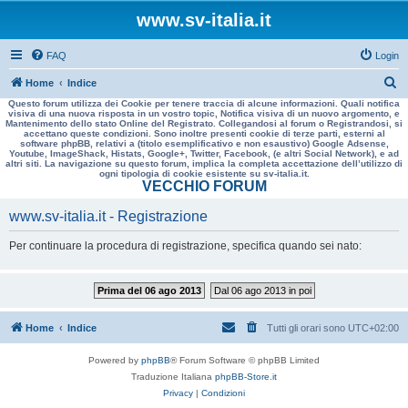
www.sv-italia.it
FAQ
Login
C
Home
Indice
Questo forum utilizza dei Cookie per tenere traccia di alcune informazioni. Quali notifica
e
visiva di una nuova risposta in un vostro topic, Notifica visiva di un nuovo argomento, e
Mantenimento dello stato Online del Registrato. Collegandosi al forum o Registrandosi, si
r
accettano queste condizioni. Sono inoltre presenti cookie di terze parti, esterni al
software phpBB, relativi a (titolo esemplificativo e non esaustivo) Google Adsense,
c
Youtube, ImageShack, Histats, Google+, Twitter, Facebook, (e altri Social Network), e ad
altri siti. La navigazione su questo forum, implica la completa accettazione dell’utilizzo di
a
ogni tipologia di cookie esistente su sv-italia.it.
VECCHIO FORUM
www.sv-italia.it - Registrazione
Per continuare la procedura di registrazione, specifica quando sei nato:
Prima del 06 ago 2013
Dal 06 ago 2013 in poi
Home
Indice
Tutti gli orari sono
UTC+02:00
Powered by
phpBB
® Forum Software © phpBB Limited
Traduzione Italiana
phpBB-Store.it
Privacy
|
Condizioni