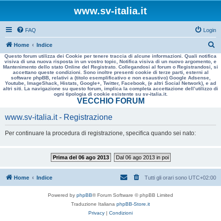
www.sv-italia.it
FAQ
Login
C
Home
Indice
Questo forum utilizza dei Cookie per tenere traccia di alcune informazioni. Quali notifica
e
visiva di una nuova risposta in un vostro topic, Notifica visiva di un nuovo argomento, e
Mantenimento dello stato Online del Registrato. Collegandosi al forum o Registrandosi, si
r
accettano queste condizioni. Sono inoltre presenti cookie di terze parti, esterni al
software phpBB, relativi a (titolo esemplificativo e non esaustivo) Google Adsense,
c
Youtube, ImageShack, Histats, Google+, Twitter, Facebook, (e altri Social Network), e ad
altri siti. La navigazione su questo forum, implica la completa accettazione dell’utilizzo di
a
ogni tipologia di cookie esistente su sv-italia.it.
VECCHIO FORUM
www.sv-italia.it - Registrazione
Per continuare la procedura di registrazione, specifica quando sei nato:
Prima del 06 ago 2013
Dal 06 ago 2013 in poi
Home
Indice
Tutti gli orari sono
UTC+02:00
Powered by
phpBB
® Forum Software © phpBB Limited
Traduzione Italiana
phpBB-Store.it
Privacy
|
Condizioni