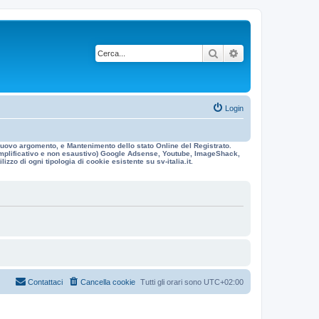
Cerca
Ricerca avanzata
Login
n nuovo argomento, e Mantenimento dello stato Online del Registrato.
 esemplificativo e non esaustivo) Google Adsense, Youtube, ImageShack,
izzo di ogni tipologia di cookie esistente su sv-italia.it.
Contattaci
Cancella cookie
Tutti gli orari sono
UTC+02:00