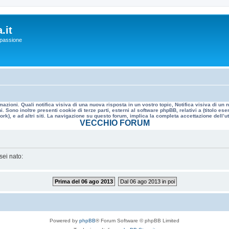
.it
a passione
mazioni. Quali notifica visiva di una nuova risposta in un vostro topic, Notifica visiva di u
. Sono inoltre presenti cookie di terze parti, esterni al software phpBB, relativi a (titolo
rk), e ad altri siti. La navigazione su questo forum, implica la completa accettazione dell’util
VECCHIO FORUM
sei nato:
Prima del 06 ago 2013
Dal 06 ago 2013 in poi
Powered by
phpBB
® Forum Software © phpBB Limited