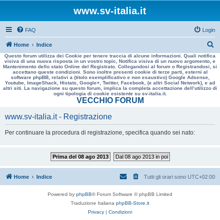
www.sv-italia.it
FAQ
Login
C
Home
Indice
Questo forum utilizza dei Cookie per tenere traccia di alcune informazioni. Quali notifica
e
visiva di una nuova risposta in un vostro topic, Notifica visiva di un nuovo argomento, e
Mantenimento dello stato Online del Registrato. Collegandosi al forum o Registrandosi, si
r
accettano queste condizioni. Sono inoltre presenti cookie di terze parti, esterni al
software phpBB, relativi a (titolo esemplificativo e non esaustivo) Google Adsense,
c
Youtube, ImageShack, Histats, Google+, Twitter, Facebook, (e altri Social Network), e ad
altri siti. La navigazione su questo forum, implica la completa accettazione dell’utilizzo di
a
ogni tipologia di cookie esistente su sv-italia.it.
VECCHIO FORUM
www.sv-italia.it - Registrazione
Per continuare la procedura di registrazione, specifica quando sei nato:
Prima del 08 ago 2013
Dal 08 ago 2013 in poi
Home
Indice
Tutti gli orari sono
UTC+02:00
Powered by
phpBB
® Forum Software © phpBB Limited
Traduzione Italiana
phpBB-Store.it
Privacy
|
Condizioni