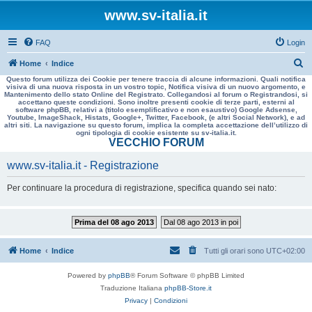
www.sv-italia.it
FAQ
Login
C
Home
Indice
Questo forum utilizza dei Cookie per tenere traccia di alcune informazioni. Quali notifica
e
visiva di una nuova risposta in un vostro topic, Notifica visiva di un nuovo argomento, e
Mantenimento dello stato Online del Registrato. Collegandosi al forum o Registrandosi, si
r
accettano queste condizioni. Sono inoltre presenti cookie di terze parti, esterni al
software phpBB, relativi a (titolo esemplificativo e non esaustivo) Google Adsense,
c
Youtube, ImageShack, Histats, Google+, Twitter, Facebook, (e altri Social Network), e ad
altri siti. La navigazione su questo forum, implica la completa accettazione dell’utilizzo di
a
ogni tipologia di cookie esistente su sv-italia.it.
VECCHIO FORUM
www.sv-italia.it - Registrazione
Per continuare la procedura di registrazione, specifica quando sei nato:
Prima del 08 ago 2013
Dal 08 ago 2013 in poi
Home
Indice
Tutti gli orari sono
UTC+02:00
Powered by
phpBB
® Forum Software © phpBB Limited
Traduzione Italiana
phpBB-Store.it
Privacy
|
Condizioni