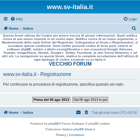
www.sv-italia.it
FAQ
Login
C
Home
Indice
Questo forum utilizza dei Cookie per tenere traccia di alcune informazioni. Quali notifica
e
visiva di una nuova risposta in un vostro topic, Notifica visiva di un nuovo argomento, e
Mantenimento dello stato Online del Registrato. Collegandosi al forum o Registrandosi, si
r
accettano queste condizioni. Sono inoltre presenti cookie di terze parti, esterni al
software phpBB, relativi a (titolo esemplificativo e non esaustivo) Google Adsense,
c
Youtube, ImageShack, Histats, Google+, Twitter, Facebook, (e altri Social Network), e ad
altri siti. La navigazione su questo forum, implica la completa accettazione dell’utilizzo di
a
ogni tipologia di cookie esistente su sv-italia.it.
VECCHIO FORUM
www.sv-italia.it - Registrazione
Per continuare la procedura di registrazione, specifica quando sei nato:
Prima del 05 ago 2013
Dal 05 ago 2013 in poi
Home
Indice
Tutti gli orari sono
UTC+02:00
Powered by
phpBB
® Forum Software © phpBB Limited
Traduzione Italiana
phpBB-Store.it
Privacy
|
Condizioni