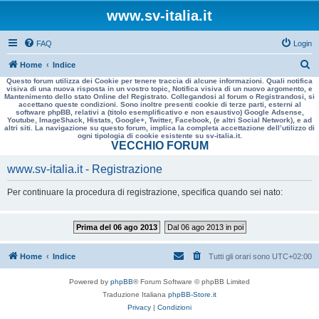
www.sv-italia.it
FAQ
Login
C
Home
Indice
Questo forum utilizza dei Cookie per tenere traccia di alcune informazioni. Quali notifica
e
visiva di una nuova risposta in un vostro topic, Notifica visiva di un nuovo argomento, e
Mantenimento dello stato Online del Registrato. Collegandosi al forum o Registrandosi, si
r
accettano queste condizioni. Sono inoltre presenti cookie di terze parti, esterni al
software phpBB, relativi a (titolo esemplificativo e non esaustivo) Google Adsense,
c
Youtube, ImageShack, Histats, Google+, Twitter, Facebook, (e altri Social Network), e ad
altri siti. La navigazione su questo forum, implica la completa accettazione dell’utilizzo di
a
ogni tipologia di cookie esistente su sv-italia.it.
VECCHIO FORUM
www.sv-italia.it - Registrazione
Per continuare la procedura di registrazione, specifica quando sei nato:
Prima del 06 ago 2013
Dal 06 ago 2013 in poi
Home
Indice
Tutti gli orari sono
UTC+02:00
Powered by
phpBB
® Forum Software © phpBB Limited
Traduzione Italiana
phpBB-Store.it
Privacy
|
Condizioni