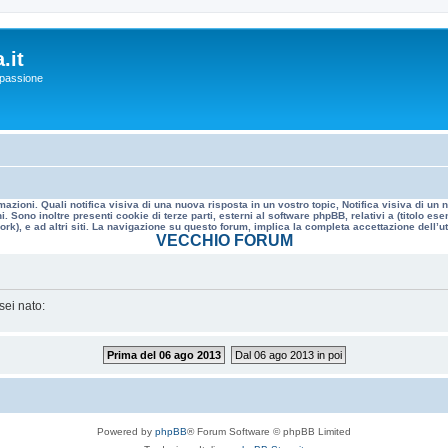
.it
a passione
mazioni. Quali notifica visiva di una nuova risposta in un vostro topic, Notifica visiva di u
. Sono inoltre presenti cookie di terze parti, esterni al software phpBB, relativi a (titolo
rk), e ad altri siti. La navigazione su questo forum, implica la completa accettazione dell’util
VECCHIO FORUM
sei nato:
Prima del 06 ago 2013
Dal 06 ago 2013 in poi
Powered by
phpBB
® Forum Software © phpBB Limited