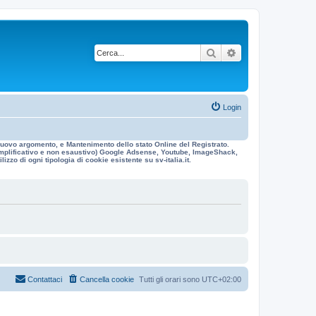
Cerca
Ricerca avanzata
Login
n nuovo argomento, e Mantenimento dello stato Online del Registrato.
 esemplificativo e non esaustivo) Google Adsense, Youtube, ImageShack,
izzo di ogni tipologia di cookie esistente su sv-italia.it.
Contattaci
Cancella cookie
Tutti gli orari sono
UTC+02:00