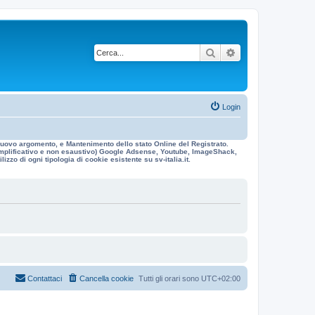
Cerca
Ricerca avanzata
Login
n nuovo argomento, e Mantenimento dello stato Online del Registrato.
 esemplificativo e non esaustivo) Google Adsense, Youtube, ImageShack,
izzo di ogni tipologia di cookie esistente su sv-italia.it.
Contattaci
Cancella cookie
Tutti gli orari sono
UTC+02:00