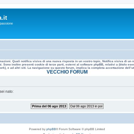
.it
a passione
mazioni. Quali notifica visiva di una nuova risposta in un vostro topic, Notifica visiva di u
. Sono inoltre presenti cookie di terze parti, esterni al software phpBB, relativi a (titolo
rk), e ad altri siti. La navigazione su questo forum, implica la completa accettazione dell’util
VECCHIO FORUM
sei nato:
Prima del 06 ago 2013
Dal 06 ago 2013 in poi
Powered by
phpBB
® Forum Software © phpBB Limited